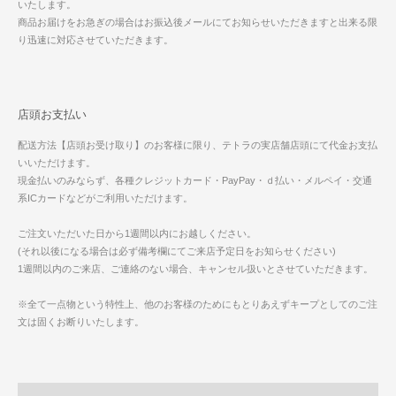
いたします。
商品お届けをお急ぎの場合はお振込後メールにてお知らせいただきますと出来る限
り迅速に対応させていただきます。
店頭お支払い
配送方法【店頭お受け取り】のお客様に限り、テトラの実店舗店頭にて代金お支払
いいただけます。
現金払いのみならず、各種クレジットカード・PayPay・ｄ払い・メルペイ・交通
系ICカードなどがご利用いただけます。
ご注文いただいた日から1週間以内にお越しください。
(それ以後になる場合は必ず備考欄にてご来店予定日をお知らせください)
1週間以内のご来店、ご連絡のない場合、キャンセル扱いとさせていただきます。
※全て一点物という特性上、他のお客様のためにもとりあえずキープとしてのご注
文は固くお断りいたします。