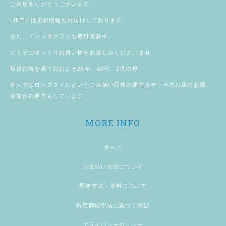
ご来店ありがとうございます。
LINE
では更新情報もお届けしております。
また、
インスタグラム
も毎日更新中。
どうぞごゆっくりお買い物をお楽しみくださいませ。
毎日古着を着ておおよそ25年、40代、2児の母
個人では
ロハスタイル
というごみ拾い団体の運営やテトラのお店のお隣、
宮前舎
の運営もしています
MORE INFO
ホーム
お支払い方法について
配送方法・送料について
特定商取引法に基づく表記
プライバシーポリシー