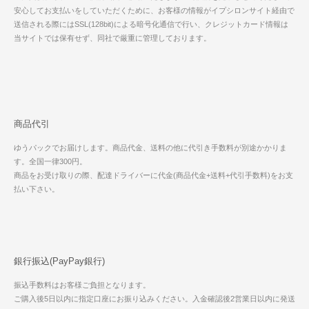
安心してお支払いをしていただくために、お客様の情報がイプシロンサイト経由で
送信される際にはSSL(128bit)による暗号化通信で行い、クレジットカード情報は
当サイトでは保有せず、同社で厳重に管理しております。
商品代引
ゆうパックでお届けします。商品代金、送料の他に代引き手数料が別途かかりま
す。全国一律300円。
商品をお受け取りの際、配達ドライバーに代金(商品代金+送料+代引手数料)をお支
払い下さい。
銀行振込(PayPay銀行)
振込手数料はお客様ご負担となります。
ご購入後5日以内に指定口座にお振り込みください。入金確認後2営業日以内に発送