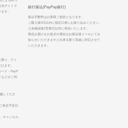
は当サイトで
銀行振込(PayPay銀行)
ります。
振込手数料はお客様ご負担となります。
ご購入後5日以内に指定口座にお振り込みください。
入金確認後2営業日以内に発送いたします。
商品お届けをお急ぎの場合はお振込後メールにてお
知らせいただきますと出来る限り迅速に対応させて
いただきます。
に限り、テト
だけます。
ード・PayP
ドなどがご利
お越しくださ
ご来店予定日
合、キャンセル