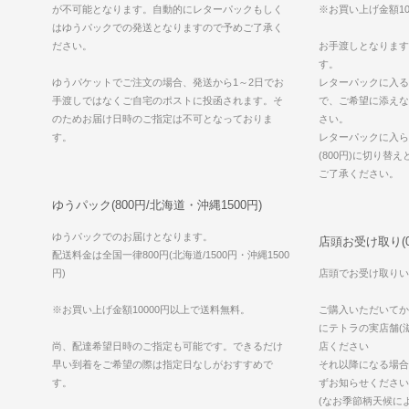
が不可能となります。自動的にレターパックもしく
※お買い上げ金額10
はゆうパックでの発送となりますので予めご了承く
ださい。
お手渡しとなります
す。
ゆうパケットでご注文の場合、発送から1～2日でお
レターパックに入る
手渡しではなくご自宅のポストに投函されます。そ
で、ご希望に添えな
のためお届け日時のご指定は不可となっておりま
さい。
す。
レターパックに入ら
(800円)に切り替
ご了承ください。
ゆうパック(800円/北海道・沖縄1500円)
ゆうパックでのお届けとなります。
店頭お受け取り(0
配送料金は全国一律800円(北海道/1500円・沖縄1500
円)
店頭でお受け取りい
※お買い上げ金額10000円以上で送料無料。
ご購入いただいてか
にテトラの実店舗(滋
尚、配達希望日時のご指定も可能です。できるだけ
店ください
早い到着をご希望の際は指定日なしがおすすめで
それ以降になる場合
す。
ずお知らせください
(なお季節柄天候に