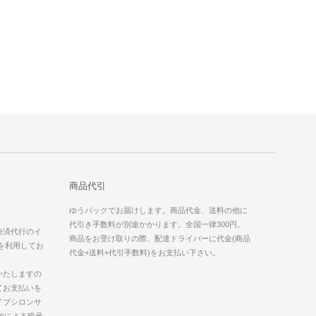
商品代引
ゆうパックでお届けします。商品代金、送料の他に
代引き手数料が別途かかります。全国一律300円。
決済代行の
イ
商品をお受け取りの際、配達ドライバーに代金(商品
を利用してお
代金+送料+代引手数料)をお支払い下さい。
いたしますの
てお支払いを
イプシロンサ
t)による暗号