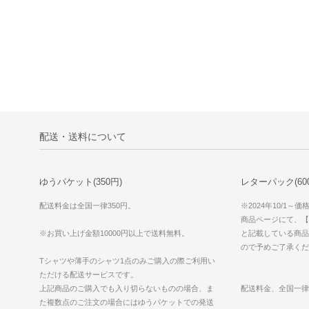
配送・送料について
ゆうパケット(350円)
レターパック(600円
配送料金は全国一律350円。
※2024年10/1～
商品ページにて、【ゆ
※お買い上げ金額10000円以上で送料無料。
と記載している商品
ので予めご了承くだ
Tシャツや薄手のシャツ1点のみご購入の際ご利用い
ただける配送サービスです。
上記商品のご購入でも入り切らないものの場合、ま
配送料金、全国一律
た複数点のご注文の場合にはゆうパケットでの発送