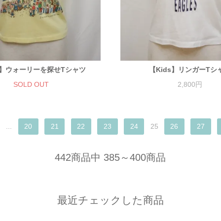
ds】ウォーリーを探せTシャツ
【Kids】リンガーTシ
SOLD OUT
2,800円
...
20
21
22
23
24
25
26
27
442商品中 385～400商品
最近チェックした商品