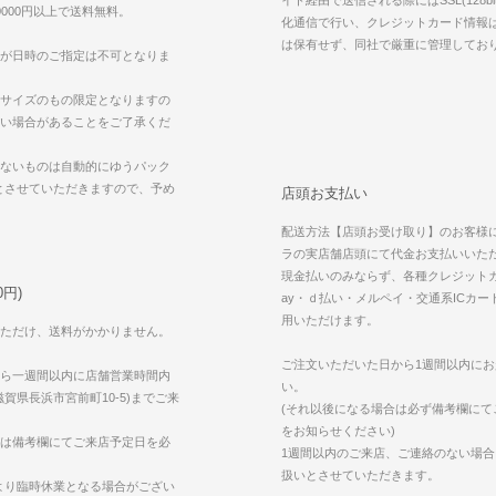
000円以上で送料無料。
化通信で行い、クレジットカード情報
は保有せず、同社で厳重に管理してお
が日時のご指定は不可となりま
サイズのもの限定となりますの
い場合があることをご了承くだ
ないものは自動的にゆうパック
えとさせていただきますので、予め
店頭お支払い
配送方法【店頭お受け取り】のお客様
ラの実店舗店頭にて代金お支払いいた
現金払いのみならず、各種クレジットカ
円)
ay・ｄ払い・メルペイ・交通系ICカー
用いただけます。
ただけ、送料がかかりません。
ご注文いただいた日から1週間以内に
ら一週間以内に店舗営業時間内
い。
賀県長浜市宮前町10-5)までご来
(それ以後になる場合は必ず備考欄にて
をお知らせください)
は備考欄にてご来店予定日を必
1週間以内のご来店、ご連絡のない場
扱いとさせていただきます。
より臨時休業となる場合がござい