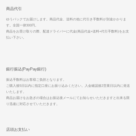
商品代引
ゆうパックでお届けします。商品代金、送料の他に代引き手数料が別途かかりま
す。全国一律300円。
商品をお受け取りの際、配達ドライバーに代金(商品代金+送料+代引手数料)をお支
払い下さい。
銀行振込(PayPay銀行)
振込手数料はお客様ご負担となります。
ご購入後5日以内に指定口座にお振り込みください。入金確認後2営業日以内に発送
いたします。
商品お届けをお急ぎの場合はお振込後メールにてお知らせいただきますと出来る限
り迅速に対応させていただきます。
店頭お支払い