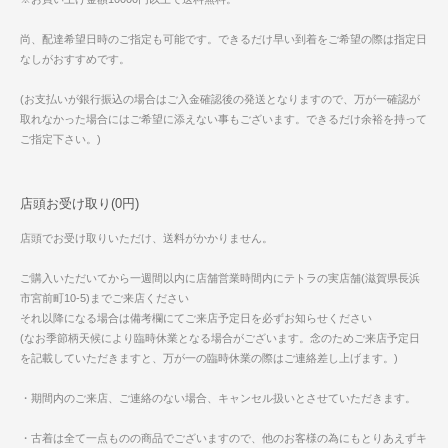
尚、配達希望日時のご指定も可能です。できるだけ早い到着をご希望の際は指定日
なしがおすすめです。
(お支払いが銀行振込の場合はご入金確認後の発送となりますので、万が一確認が
取れなかった場合にはご希望に添えない事もございます。できるだけ余裕を持って
ご指定下さい。)
店頭お受け取り(0円)
店頭でお受け取りいただけ、送料がかかりません。
ご購入いただいてから一週間以内に店舗営業時間内にテトラの実店舗(滋賀県長浜
市宮前町10-5)までご来店ください
それ以降になる場合は備考欄にてご来店予定日を必ずお知らせください
(なお季節柄天候により臨時休業となる場合がございます。念のためご来店予定日
を記載していただきますと、万が一の臨時休業の際はご連絡差し上げます。)
・期間内のご来店、ご連絡のない場合、キャンセル扱いとさせていただきます。
・古着は全て一点ものの商品でございますので、他のお客様の為にもとりあえずキ