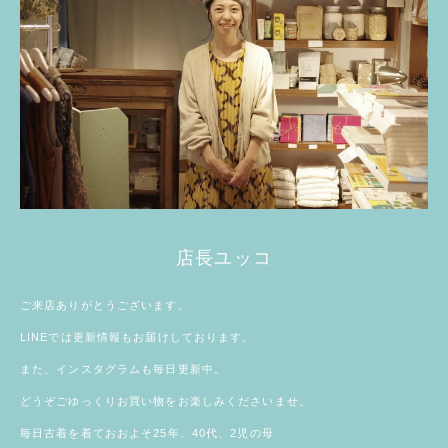
店長ユッコ
ご来店ありがとうございます。
LINE
では更新情報もお届けしております。
また、
インスタグラム
も毎日更新中。
どうぞごゆっくりお買い物をお楽しみくださいませ。
毎日古着を着ておおよそ25年、40代、2児の母