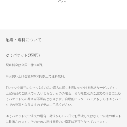
配送・送料について
ゆうパケット(350円)
配送料金は全国一律350円。
※お買い上げ金額10000円以上で送料無料。
Tシャツや薄手のシャツ1点のみご購入の際ご利用いただける配送サービスです。
上記商品のご購入でも入り切らないものの場合、また複数点のご注文の場合にはゆ
うパケットでの発送が不可能となります。自動的にレターパックもしくはゆうパッ
クでの発送となりますので予めご了承ください。
ゆうパケットでご注文の場合、発送から1～2日でお手渡しではなくご自宅のポスト
に投函されます。そのためお届け日時のご指定は不可となっております。