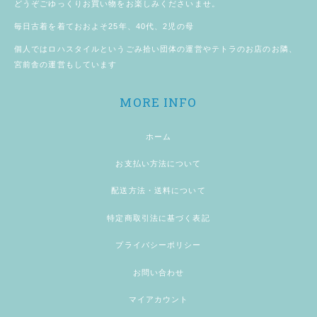
どうぞごゆっくりお買い物をお楽しみくださいませ。
毎日古着を着ておおよそ25年、40代、2児の母
個人では
ロハスタイル
というごみ拾い団体の運営やテトラのお店のお隣、
宮前舎
の運営もしています
MORE INFO
ホーム
お支払い方法について
配送方法・送料について
特定商取引法に基づく表記
プライバシーポリシー
お問い合わせ
マイアカウント