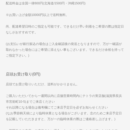
配送料金は全国一律800円(北海道/1500円・沖縄1500円)
※お買い上げ金額10000円以上で送料無料。
尚、配達希望日時のご指定も可能です。できるだけ早い到着をご希望の際は指定日
なしがおすすめです。
(お支払いが銀行振込の場合はご入金確認後の発送となりますので、万が一確認が
取れなかった場合にはご希望に添えない事もございます。できるだけ余裕を持って
ご指定下さい。)
店頭お受け取り(0円)
店頭でお受け取りいただけ、送料がかかりません。
ご購入いただいてから一週間以内に店舗営業時間内にテトラの実店舗(滋賀県長浜
市宮前町10-5)までご来店ください
それ以降になる場合は備考欄にてご来店予定日を必ずお知らせください
(なお季節柄天候により臨時休業となる場合がございます。念のためご来店予定日
を記載していただきますと、万が一の臨時休業の際はご連絡差し上げます。)