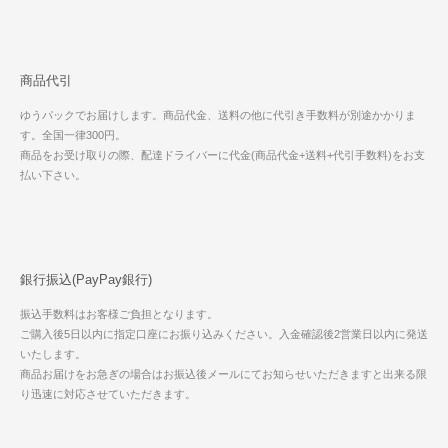
商品代引
ゆうパックでお届けします。商品代金、送料の他に代引き手数料が別途かかりま
す。全国一律300円。
商品をお受け取りの際、配達ドライバーに代金(商品代金+送料+代引手数料)をお支
払い下さい。
銀行振込(PayPay銀行)
振込手数料はお客様ご負担となります。
ご購入後5日以内に指定口座にお振り込みください。入金確認後2営業日以内に発送
いたします。
商品お届けをお急ぎの場合はお振込後メールにてお知らせいただきますと出来る限
り迅速に対応させていただきます。