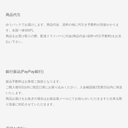
商品代引
ゆうパックでお届けします。商品代金、送料の他に代引き手数料が別途かかりま
す。全国一律300円。
商品をお受け取りの際、配達ドライバーに代金(商品代金+送料+代引手数料)をお支
払い下さい。
銀行振込(PayPay銀行)
振込手数料はお客様ご負担となります。
ご購入後5日以内に指定口座にお振り込みください。入金確認後2営業日以内に発送
いたします。
商品お届けをお急ぎの場合はお振込後メールにてお知らせいただきますと出来る限
り迅速に対応させていただきます。