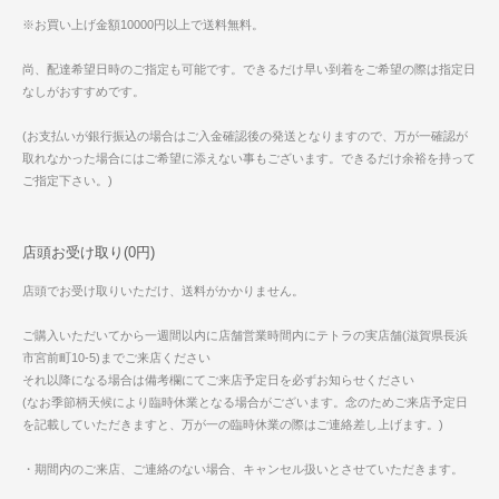
※お買い上げ金額10000円以上で送料無料。
尚、配達希望日時のご指定も可能です。できるだけ早い到着をご希望の際は指定日
なしがおすすめです。
(お支払いが銀行振込の場合はご入金確認後の発送となりますので、万が一確認が
取れなかった場合にはご希望に添えない事もございます。できるだけ余裕を持って
ご指定下さい。)
店頭お受け取り(0円)
店頭でお受け取りいただけ、送料がかかりません。
ご購入いただいてから一週間以内に店舗営業時間内にテトラの実店舗(滋賀県長浜
市宮前町10-5)までご来店ください
それ以降になる場合は備考欄にてご来店予定日を必ずお知らせください
(なお季節柄天候により臨時休業となる場合がございます。念のためご来店予定日
を記載していただきますと、万が一の臨時休業の際はご連絡差し上げます。)
・期間内のご来店、ご連絡のない場合、キャンセル扱いとさせていただきます。