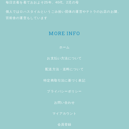
毎日古着を着ておおよそ25年、40代、2児の母
個人では
ロハスタイル
というごみ拾い団体の運営やテトラのお店のお隣、
宮前舎
の運営もしています
MORE INFO
ホーム
お支払い方法について
配送方法・送料について
特定商取引法に基づく表記
プライバシーポリシー
お問い合わせ
マイアカウント
会員登録