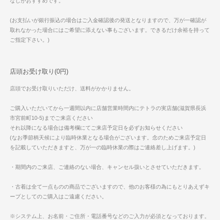
なしがおすすめです。
(お支払いが銀行振込の場合はご入金確認後の発送となりますので、万が一確認が
取れなかった場合にはご希望に添えない事もございます。できるだけ余裕を持って
ご指定下さい。)
店頭お受け取り(0円)
店頭でお受け取りいただけ、送料がかかりません。
ご購入いただいてから一週間以内に店舗営業時間内にテトラの実店舗(滋賀県長浜
市宮前町10-5)までご来店ください
それ以降になる場合は備考欄にてご来店予定日を必ずお知らせください
(なお季節柄天候により臨時休業となる場合がございます。念のためご来店予定日
を記載していただきますと、万が一の臨時休業の際はご連絡差し上げます。)
・期間内のご来店、ご連絡のない場合、キャンセル扱いとさせていただきます。
・古着は全て一点ものの商品でございますので、他のお客様の為にもとりあえずキ
ープとしてのご購入はご遠慮ください。
※システム上、お名前・ご住所・電話番号などのご入力が必須となっております。