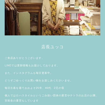
店長ユッコ
ご来店ありがとうございます。
LINE
では更新情報もお届けしております。
また、
インスタグラム
も毎日更新中。
どうぞごゆっくりお買い物をお楽しみくださいませ。
毎日古着を着ておおよそ25年、40代、2児の母
個人では
ロハスタイル
というごみ拾い団体の運営やテトラのお店のお隣、
宮前舎
の運営もしています