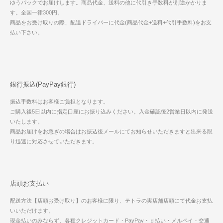
ゆうパックでお届けします。商品代金、送料の他に代引き手数料が別途かかりま
す。全国一律300円。
商品をお受け取りの際、配達ドライバーに代金(商品代金+送料+代引手数料)をお支
払い下さい。
銀行振込(PayPay銀行)
振込手数料はお客様ご負担となります。
ご購入後5日以内に指定口座にお振り込みください。入金確認後2営業日以内に発送
いたします。
商品お届けをお急ぎの場合はお振込後メールにてお知らせいただきますと出来る限
り迅速に対応させていただきます。
店頭お支払い
配送方法【店頭お受け取り】のお客様に限り、テトラの実店舗店頭にて代金お支払
いいただけます。
現金払いのみならず、各種クレジットカード・PayPay・ｄ払い・メルペイ・交通