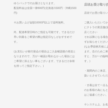
ゆうパックでのお届けとなります。
店頭お受け取り(0
配送料金は全国一律800円(北海道/1500円・沖縄1500
円)
店頭でお受け取りい
※お買い上げ金額10000円以上で送料無料。
ご購入いただいてか
にテトラの実店舗(滋
尚、配達希望日時のご指定も可能です。できるだけ
店ください
早い到着をご希望の際は指定日なしがおすすめで
それ以降になる場合
す。
ずお知らせください
(なお季節柄天候に
(お支払いが銀行振込の場合はご入金確認後の発送と
ます。念のためご来
なりますので、万が一確認が取れなかった場合には
すと、万が一の臨時
ご希望に添えない事もございます。できるだけ余裕
す。)
を持ってご指定下さい。)
・期間内のご来店、
扱いとさせていただ
・古着は全て一点も
のお客様の為にもと
はご遠慮ください。
※システム上、お名