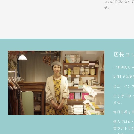
入力が必須となって
せ。
店長ユ
ご来店あり
LINE
では更
また、
イン
どうぞごゆ
ませ。
毎日古着を着
個人では
ロ
営やテトラ