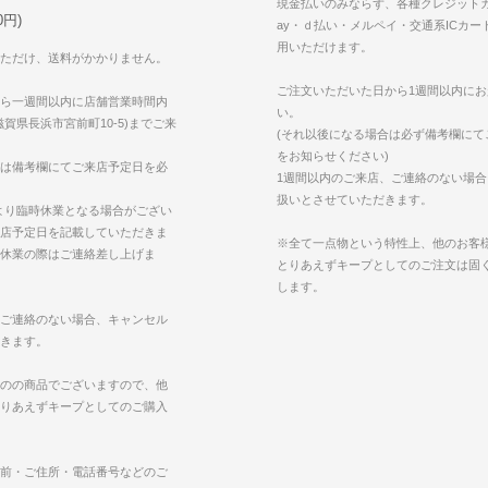
現金払いのみならず、各種クレジットカ
円)
ay・ｄ払い・メルペイ・交通系ICカー
用いただけます。
ただけ、送料がかかりません。
ご注文いただいた日から1週間以内に
ら一週間以内に店舗営業時間内
い。
賀県長浜市宮前町10-5)までご来
(それ以後になる場合は必ず備考欄にて
をお知らせください)
は備考欄にてご来店予定日を必
1週間以内のご来店、ご連絡のない場
扱いとさせていただきます。
より臨時休業となる場合がござい
店予定日を記載していただきま
※全て一点物という特性上、他のお客
休業の際はご連絡差し上げま
とりあえずキープとしてのご注文は固
します。
ご連絡のない場合、キャンセル
きます。
のの商品でございますので、他
りあえずキープとしてのご購入
前・ご住所・電話番号などのご