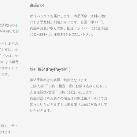
商品代引
ゆうパックでお届けします。商品代金、送料の他に
代引き手数料が別途かかります。全国一律300円。
決済代行の
イ
商品をお受け取りの際、配達ドライバーに代金(商品
を利用してお
代金+送料+代引手数料)をお支払い下さい。
いたしますの
てお支払いを
イプシロンサ
t)による暗号
は当サイトで
銀行振込(PayPay銀行)
ります。
振込手数料はお客様ご負担となります。
ご購入後5日以内に指定口座にお振り込みください。
入金確認後2営業日以内に発送いたします。
商品お届けをお急ぎの場合はお振込後メールにてお
知らせいただきますと出来る限り迅速に対応させて
いただきます。
に限り、テト
だけます。