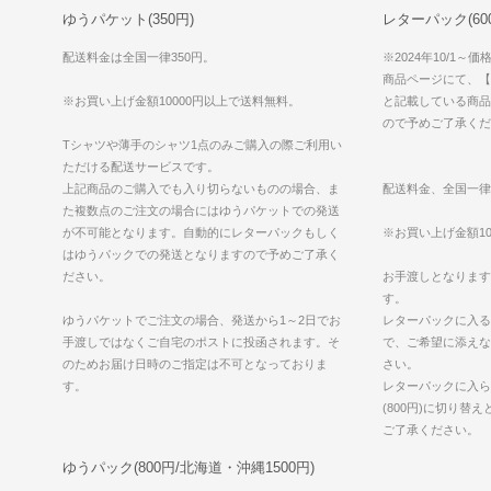
ゆうパケット(350円)
レターパック(600円
配送料金は全国一律350円。
※2024年10/1～
商品ページにて、【ゆ
※お買い上げ金額10000円以上で送料無料。
と記載している商品
ので予めご了承くだ
Tシャツや薄手のシャツ1点のみご購入の際ご利用い
ただける配送サービスです。
上記商品のご購入でも入り切らないものの場合、ま
配送料金、全国一律
た複数点のご注文の場合にはゆうパケットでの発送
が不可能となります。自動的にレターパックもしく
※お買い上げ金額10
はゆうパックでの発送となりますので予めご了承く
ださい。
お手渡しとなります
す。
ゆうパケットでご注文の場合、発送から1～2日でお
レターパックに入る
手渡しではなくご自宅のポストに投函されます。そ
で、ご希望に添えな
のためお届け日時のご指定は不可となっておりま
さい。
す。
レターパックに入ら
(800円)に切り替
ご了承ください。
ゆうパック(800円/北海道・沖縄1500円)