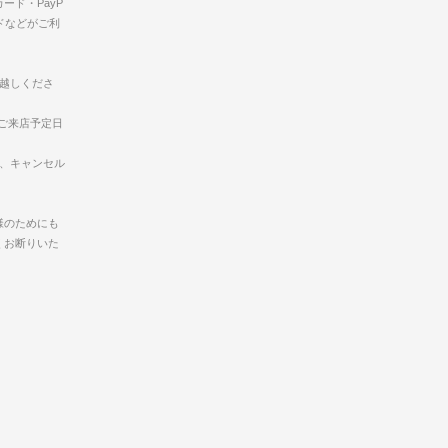
ード・PayP
ドなどがご利
お越しくださ
ご来店予定日
合、キャンセル
様のためにも
くお断りいた