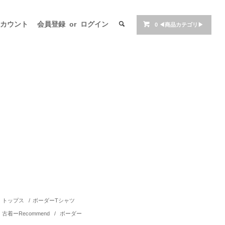
アカウント
会員登録
or
ログイン
0
◀商品カテゴリ▶
トップス
/
ボーダーTシャツ
古着ーRecommend
/
ボーダー