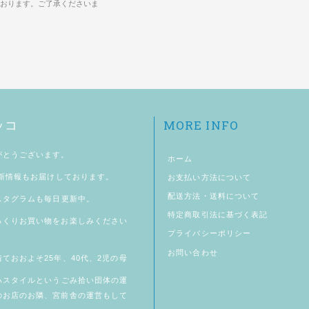
おります。ご了承くださいま
MORE INFO
ッコ
がとうございます。
ホーム
新情報もお届けしております。
お支払い方法について
配送方法・送料について
スタグラム
も毎日更新中。
特定商取引法に基づく表記
っくりお買い物をお楽しみください
プライバシーポリシー
お問い合わせ
ておおよそ25年、40代、2児の母
ハスタイル
というごみ拾い団体の運
のお店のお隣、
宮前舎
の運営もして