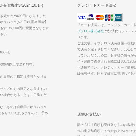
/価格改定2024.10.1~)
クレジットカード決済
価格改定のため600円になりました
うパック(520円)で配送可能】
『カード決済』は、クレジットカード
もすべて600円に変更となります
プシロン株式会社
の決済代行システム
さい
ります。
ご注文後、イプシロン決済画面へ移動
で決済を完了させてください。安心し
600円。
していただくために、お客様の情報が
イト経由で送信される際にはSSL(128bi
000円以上で送料無料。
化通信で行い、クレジットカード情報
は保有せず、同社で厳重に管理してお
が日時のご指定は不可となりま
サイズのもの限定となりますの
い場合があることをご了承くだ
ないものは自動的にゆうパック
えとさせていただきますので、予め
店頭お支払い
配送方法【店頭お受け取り】のお客様
ラの実店舗店頭にて代金お支払いいた