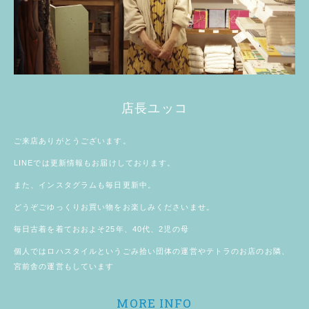
店長ユッコ
ご来店ありがとうございます。
LINE
では更新情報もお届けしております。
また、
インスタグラム
も毎日更新中。
どうぞごゆっくりお買い物をお楽しみくださいませ。
毎日古着を着ておおよそ25年、40代、2児の母
個人では
ロハスタイル
というごみ拾い団体の運営やテトラのお店のお隣、
宮前舎
の運営もしています
MORE INFO