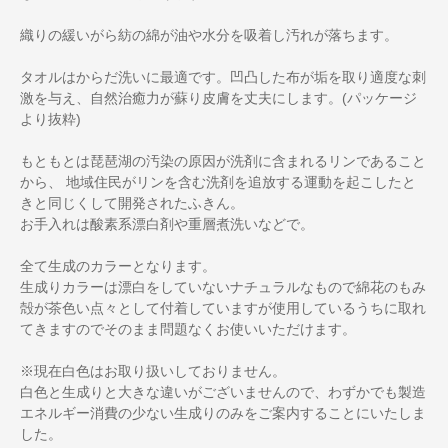
織りの緩いがら紡の綿が油や水分を吸着し汚れが落ちます。
タオルはからだ洗いに最適です。凹凸した布が垢を取り適度な刺
激を与え、自然治癒力が蘇り皮膚を丈夫にします。(パッケージ
より抜粋)
もともとは琵琶湖の汚染の原因が洗剤に含まれるリンであること
から、 地域住民がリンを含む洗剤を追放する運動を起こしたと
きと同じくして開発されたふきん。
お手入れは酸素系漂白剤や重層煮洗いなどで。
全て生成のカラーとなります。
生成りカラーは漂白をしていないナチュラルなもので綿花のもみ
殻が茶色い点々として付着していますが使用しているうちに取れ
てきますのでそのまま問題なくお使いいただけます。
※現在白色はお取り扱いしておりません。
白色と生成りと大きな違いがございませんので、わずかでも製造
エネルギー消費の少ない生成りのみをご案内することにいたしま
した。