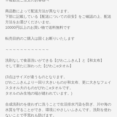
商品数によって配送方法が異なります。
下部に記載している【配送についての目安】をご確認の上、配送
方法をお選びくださいませ。
10000円以上のお買い物で送料無料です
転売目的のご購入は固くお断りいたします
～～～～～～～～～～～～
洗剤なしで食器洗いができる【びわこふきん】と【和太布】
そして新たに加わった【びわこαタオル】
(3点はサイズが違うものとなります。
びわこふきんより一回り大きいものが和太布、更に大きなフェイ
スタオル大のものがびわこαタオルです。
タオルのみ生地の端が縫われています。)
合成洗剤のを使わずに洗うことで生活排水汚染を防ぎ、川や海の
水質を守ることができ、環境にやさしいふきんです。洗剤を使わ
ないことで手荒れも防げます。