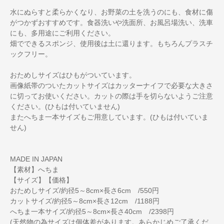
水にぬらすと柔らかくなり、お野菜の土を洗うのにも、食材に傷
がつかずおすすめです。食器洗いや洗面所、お風呂場洗い、洗車
にも、多用途にご利用ください。
畑でできるスポンジ、使用後は土に還ります。もちろんプラスチ
ックフリー。
おためしサイズはひもがついています。
画像紙帯のついたカットサイズはカッターナイフで必要な大きさ
に切ってお使いください。カットの際は手を切らないようご注意
ください。(ひもは付いていません)
またへちま一本サイズもご用意しています。(ひもは付いていま
せん)
MADE IN JAPAN
【素材】へちま
【サイズ】【価格】
おためしサイズ/約径5～8cm×長さ6cm /550円
カットサイズ/約径5～8cm×長さ12cm /1188円
へちま一本サイズ/約径5～8cm×長さ40cm /2398円
(天然物の為サイズは個体差があります。あらかじめご了承くだ