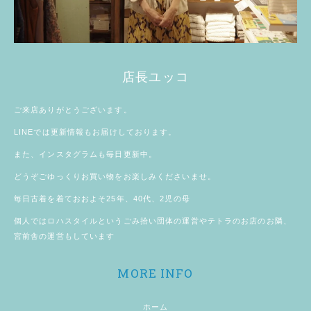
店長ユッコ
ご来店ありがとうございます。
LINE
では更新情報もお届けしております。
また、
インスタグラム
も毎日更新中。
どうぞごゆっくりお買い物をお楽しみくださいませ。
毎日古着を着ておおよそ25年、40代、2児の母
個人では
ロハスタイル
というごみ拾い団体の運営やテトラのお店のお隣、
宮前舎
の運営もしています
MORE INFO
ホーム