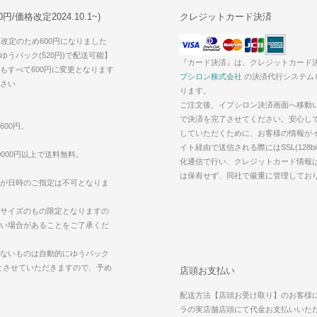
/価格改定2024.10.1~)
クレジットカード決済
価格改定のため600円になりました
うパック(520円)で配送可能】
『カード決済』は、クレジットカード
もすべて600円に変更となります
プシロン株式会社
の決済代行システム
さい
ります。
ご注文後、イプシロン決済画面へ移動
で決済を完了させてください。安心し
600円。
していただくために、お客様の情報が
イト経由で送信される際にはSSL(128bi
000円以上で送料無料。
化通信で行い、クレジットカード情報
は保有せず、同社で厳重に管理してお
が日時のご指定は不可となりま
サイズのもの限定となりますの
い場合があることをご了承くだ
ないものは自動的にゆうパック
えとさせていただきますので、予め
店頭お支払い
配送方法【店頭お受け取り】のお客様
ラの実店舗店頭にて代金お支払いいた