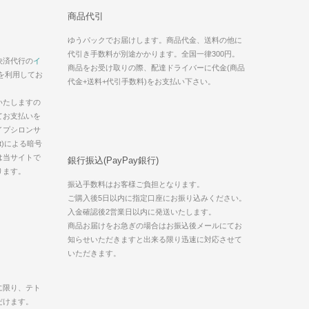
商品代引
ゆうパックでお届けします。商品代金、送料の他に
代引き手数料が別途かかります。全国一律300円。
決済代行の
イ
商品をお受け取りの際、配達ドライバーに代金(商品
を利用してお
代金+送料+代引手数料)をお支払い下さい。
いたしますの
てお支払いを
イプシロンサ
t)による暗号
は当サイトで
銀行振込(PayPay銀行)
ります。
振込手数料はお客様ご負担となります。
ご購入後5日以内に指定口座にお振り込みください。
入金確認後2営業日以内に発送いたします。
商品お届けをお急ぎの場合はお振込後メールにてお
知らせいただきますと出来る限り迅速に対応させて
いただきます。
に限り、テト
だけます。