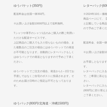
ゆうパケット(350円)
レターパック(600円
配送料金は全国一律350円。
※2024年10/1～
商品ページにて、【ゆ
※お買い上げ金額10000円以上で送料無料。
と記載している商品
ので予めご了承くだ
Tシャツや薄手のシャツ1点のみご購入の際ご利用い
ただける配送サービスです。
上記商品のご購入でも入り切らないものの場合、ま
配送料金、全国一律
た複数点のご注文の場合にはゆうパケットでの発送
が不可能となります。自動的にレターパックもしく
※お買い上げ金額10
はゆうパックでの発送となりますので予めご了承く
ださい。
お手渡しとなります
す。
ゆうパケットでご注文の場合、発送から1～2日でお
レターパックに入る
手渡しではなくご自宅のポストに投函されます。そ
で、ご希望に添えな
のためお届け日時のご指定は不可となっておりま
さい。
す。
レターパックに入ら
(800円)に切り替
ご了承ください。
ゆうパック(800円/北海道・沖縄1500円)