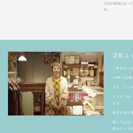
入力が必須となって
せ。
店長ユ
ご来店あり
LINE
では更
また、
イン
どうぞごゆ
ませ。
毎日古着を着
個人では
ロ
営やテトラ