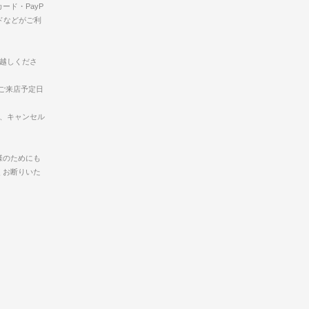
ード・PayP
ドなどがご利
お越しくださ
ご来店予定日
合、キャンセル
様のためにも
くお断りいた