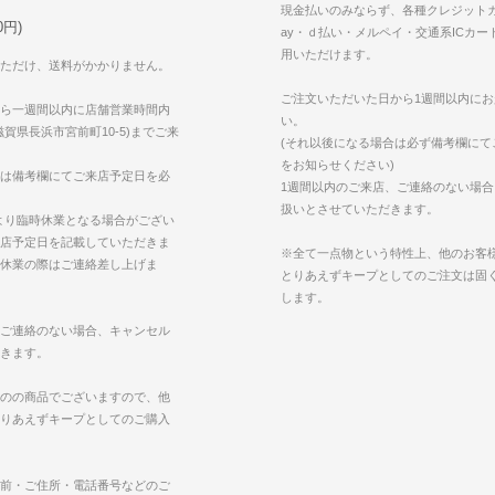
現金払いのみならず、各種クレジットカ
円)
ay・ｄ払い・メルペイ・交通系ICカー
用いただけます。
ただけ、送料がかかりません。
ご注文いただいた日から1週間以内に
ら一週間以内に店舗営業時間内
い。
賀県長浜市宮前町10-5)までご来
(それ以後になる場合は必ず備考欄にて
をお知らせください)
は備考欄にてご来店予定日を必
1週間以内のご来店、ご連絡のない場
扱いとさせていただきます。
より臨時休業となる場合がござい
店予定日を記載していただきま
※全て一点物という特性上、他のお客
休業の際はご連絡差し上げま
とりあえずキープとしてのご注文は固
します。
ご連絡のない場合、キャンセル
きます。
のの商品でございますので、他
りあえずキープとしてのご購入
前・ご住所・電話番号などのご