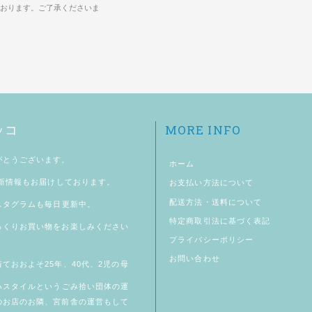
おります。ご了承くださいま
MORE INFO
ッコ
がとうございます。
ホーム
新情報もお届けしております。
お支払い方法について
配送方法・送料について
スタグラム
も毎日更新中。
特定商取引法に基づく表記
っくりお買い物をお楽しみください
プライバシーポリシー
お問い合わせ
ておおよそ25年、40代、2児の母
ハスタイル
というごみ拾い団体の運
のお店のお隣、
宮前舎
の運営もして