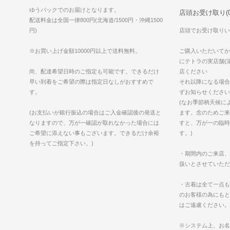
ゆうパックでのお届けとなります。
店頭お受け取り(0
配送料金は全国一律800円(北海道/1500円・沖縄1500
円)
店頭でお受け取りい
※お買い上げ金額10000円以上で送料無料。
ご購入いただいてか
にテトラの実店舗(滋
尚、配達希望日時のご指定も可能です。できるだけ
店ください
早い到着をご希望の際は指定日なしがおすすめで
それ以降になる場合
す。
ずお知らせください
(なお季節柄天候に
(お支払いが銀行振込の場合はご入金確認後の発送と
ます。念のためご来
なりますので、万が一確認が取れなかった場合には
すと、万が一の臨時
ご希望に添えない事もございます。できるだけ余裕
す。)
を持ってご指定下さい。)
・期間内のご来店、
扱いとさせていただ
・古着は全て一点も
のお客様の為にもと
はご遠慮ください。
※システム上、お名