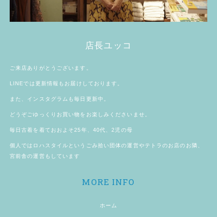
店長ユッコ
ご来店ありがとうございます。
LINE
では更新情報もお届けしております。
また、
インスタグラム
も毎日更新中。
どうぞごゆっくりお買い物をお楽しみくださいませ。
毎日古着を着ておおよそ25年、40代、2児の母
個人では
ロハスタイル
というごみ拾い団体の運営やテトラのお店のお隣、
宮前舎
の運営もしています
MORE INFO
ホーム