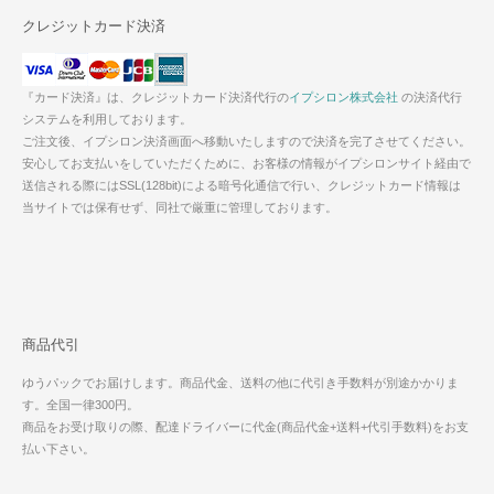
クレジットカード決済
『カード決済』は、クレジットカード決済代行の
イプシロン株式会社
の決済代行
システムを利用しております。
ご注文後、イプシロン決済画面へ移動いたしますので決済を完了させてください。
安心してお支払いをしていただくために、お客様の情報がイプシロンサイト経由で
送信される際にはSSL(128bit)による暗号化通信で行い、クレジットカード情報は
当サイトでは保有せず、同社で厳重に管理しております。
商品代引
ゆうパックでお届けします。商品代金、送料の他に代引き手数料が別途かかりま
す。全国一律300円。
商品をお受け取りの際、配達ドライバーに代金(商品代金+送料+代引手数料)をお支
払い下さい。