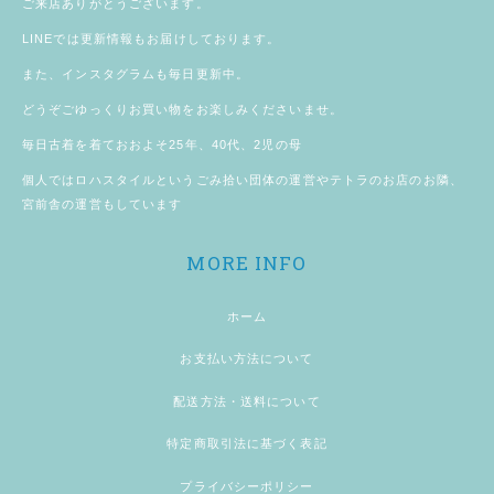
ご来店ありがとうございます。
LINE
では更新情報もお届けしております。
また、
インスタグラム
も毎日更新中。
どうぞごゆっくりお買い物をお楽しみくださいませ。
毎日古着を着ておおよそ25年、40代、2児の母
個人では
ロハスタイル
というごみ拾い団体の運営やテトラのお店のお隣、
宮前舎
の運営もしています
MORE INFO
ホーム
お支払い方法について
配送方法・送料について
特定商取引法に基づく表記
プライバシーポリシー