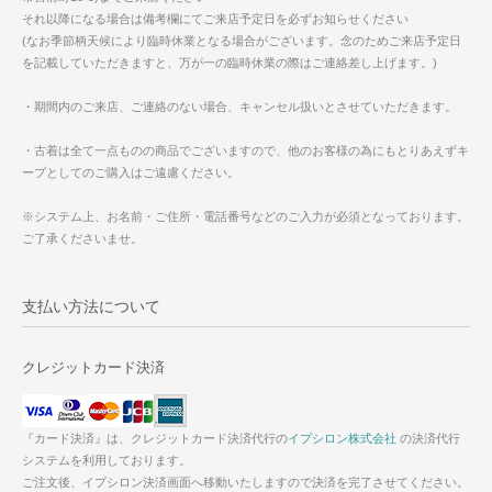
それ以降になる場合は備考欄にてご来店予定日を必ずお知らせください
(なお季節柄天候により臨時休業となる場合がございます。念のためご来店予定日
を記載していただきますと、万が一の臨時休業の際はご連絡差し上げます。)
・期間内のご来店、ご連絡のない場合、キャンセル扱いとさせていただきます。
・古着は全て一点ものの商品でございますので、他のお客様の為にもとりあえずキ
ープとしてのご購入はご遠慮ください。
※システム上、お名前・ご住所・電話番号などのご入力が必須となっております。
ご了承くださいませ。
支払い方法について
クレジットカード決済
『カード決済』は、クレジットカード決済代行の
イプシロン株式会社
の決済代行
システムを利用しております。
ご注文後、イプシロン決済画面へ移動いたしますので決済を完了させてください。