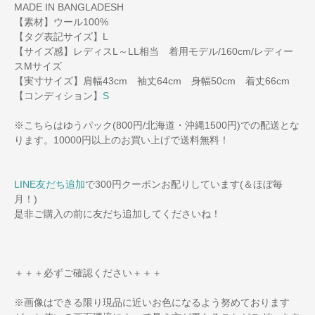
MADE IN BANGLADESH
【素材】ウール100%
【タグ表記サイズ】L
【サイズ感】レディスL～LL相当 着用モデル/160cm/レディー
スMサイズ
【実寸サイズ】肩幅43cm 袖丈64cm 身幅50cm 着丈66cm
【コンディション】
S
※こちらはゆうパック(800円/北海道・沖縄1500円)での配送とな
ります。10000円以上のお買い上げで送料無料！
LINE友だち追加
で300円クーポンお配りしています(＆ほぼ毎
月！)
是非ご購入の前に友だち追加してくださいね！
＋＋＋必ずご確認ください＋＋＋
※画像はできる限り現品に近いお色になるよう努めております