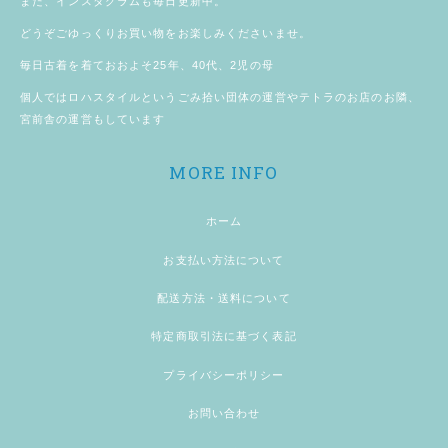
また、
インスタグラム
も毎日更新中。
どうぞごゆっくりお買い物をお楽しみくださいませ。
毎日古着を着ておおよそ25年、40代、2児の母
個人では
ロハスタイル
というごみ拾い団体の運営やテトラのお店のお隣、
宮前舎
の運営もしています
MORE INFO
ホーム
お支払い方法について
配送方法・送料について
特定商取引法に基づく表記
プライバシーポリシー
お問い合わせ