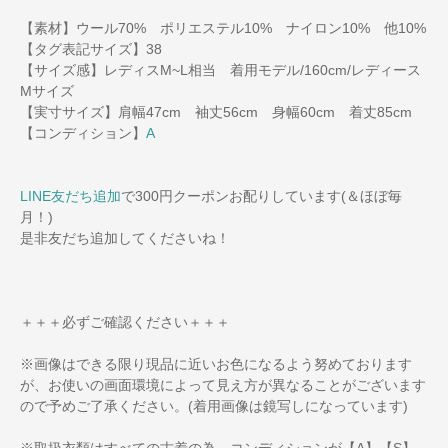
【素材】ウール70% ポリエステル10% ナイロン10% 他10%
【タグ表記サイズ】38
【サイズ感】レディスM~L相当 着用モデル/160cm/レディース
Mサイズ
【実寸サイズ】肩幅47cm 袖丈56cm 身幅60cm 着丈85cm
【コンディション】
A
LINE友だち追加
で300円クーポンお配りしています(＆ほぼ毎
月！)
是非友だち追加してくださいね！
＋＋＋必ずご確認ください＋＋＋
※画像はできる限り現品に近いお色になるよう努めております
が、お使いの画面環境によって見え方が異なることがございます
ので予めご了承ください。(着用画像は鏡写しになっています)
※取扱衣類はすべての古着の為、コンディションが【A】【S】