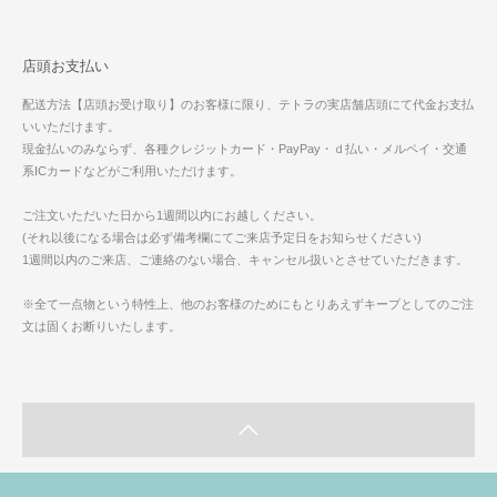
店頭お支払い
配送方法【店頭お受け取り】のお客様に限り、テトラの実店舗店頭にて代金お支払
いいただけます。
現金払いのみならず、各種クレジットカード・PayPay・ｄ払い・メルペイ・交通
系ICカードなどがご利用いただけます。
ご注文いただいた日から1週間以内にお越しください。
(それ以後になる場合は必ず備考欄にてご来店予定日をお知らせください)
1週間以内のご来店、ご連絡のない場合、キャンセル扱いとさせていただきます。
※全て一点物という特性上、他のお客様のためにもとりあえずキープとしてのご注
文は固くお断りいたします。