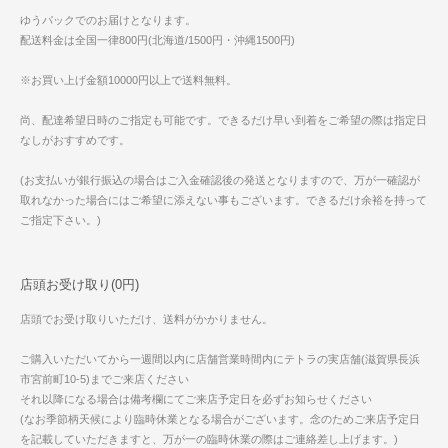
ゆうパックでのお届けとなります。
配送料金は全国一律800円(北海道/1500円・沖縄1500円)
※お買い上げ金額10000円以上で送料無料。
尚、配達希望日時のご指定も可能です。できるだけ早い到着をご希望の際は指定日
なしがおすすめです。
(お支払いが銀行振込の場合はご入金確認後の発送となりますので、万が一確認が
取れなかった場合にはご希望に添えない事もございます。できるだけ余裕を持って
ご指定下さい。)
店頭お受け取り(0円)
店頭でお受け取りいただけ、送料がかかりません。
ご購入いただいてから一週間以内に店舗営業時間内にテトラの実店舗(滋賀県長浜
市宮前町10-5)までご来店ください
それ以降になる場合は備考欄にてご来店予定日を必ずお知らせください
(なお季節柄天候により臨時休業となる場合がございます。念のためご来店予定日
を記載していただきますと、万が一の臨時休業の際はご連絡差し上げます。)