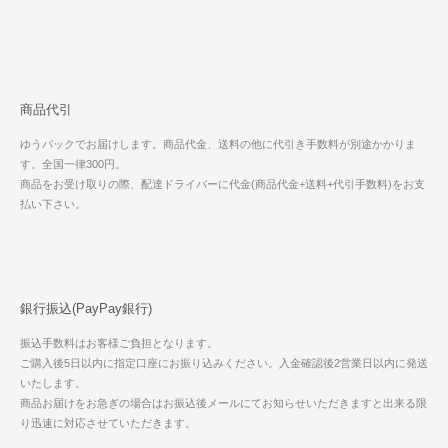
商品代引
ゆうパックでお届けします。商品代金、送料の他に代引き手数料が別途かかりま
す。全国一律300円。
商品をお受け取りの際、配達ドライバーに代金(商品代金+送料+代引手数料)をお支
払い下さい。
銀行振込(PayPay銀行)
振込手数料はお客様ご負担となります。
ご購入後5日以内に指定口座にお振り込みください。入金確認後2営業日以内に発送
いたします。
商品お届けをお急ぎの場合はお振込後メールにてお知らせいただきますと出来る限
り迅速に対応させていただきます。