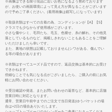
※画像はできる限り現品に近いお色になるよう努めております
が、お使いの画面環境によって見え方が異なることがございます
ので予めご了承ください。(着用画像は鏡写しになっています)
※取扱衣類はすべての古着の為、コンディションが【A】【S】
クラスでも少なからず使用感がございます。
小さな傷やシミ、毛羽たち、毛玉、色褪せ、糸の解れ、その他見
落としているものなど、掲載しきれないこともあることをご理解
いただけましたら幸いです。
また、裏地の状態は記載しておりません(シワがある、傷んでい
る等の場合があります)
※衣類はすべてユーズド品ですので、返品交換は基本的にお受け
できかねます。
些細なことでも気になる点がございましたら、ご購入の前にお気
軽にお問い合わせください。
※受注確認や発送、またお問い合わせの返答など、基本的に店舗
営業日時に対応となります。
通常、営業日午前中までのご注文で当日発送(ゆうパケットの場
合は+2日の場合あり)いたします。
ショップトップページのカレンダーをご参考になさってくださ