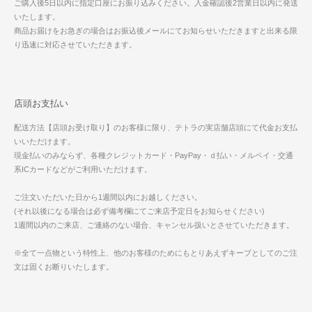
ご購入後5日以内に指定口座にお振り込みください。入金確認後2営業日以内に発送
いたします。
商品お届けをお急ぎの場合はお振込後メールにてお知らせいただきますと出来る限
り迅速に対応させていただきます。
店頭お支払い
配送方法【店頭お受け取り】のお客様に限り、テトラの実店舗店頭にて代金お支払
いいただけます。
現金払いのみならず、各種クレジットカード・PayPay・ｄ払い・メルペイ・交通
系ICカードなどがご利用いただけます。
ご注文いただいた日から1週間以内にお越しください。
(それ以後になる場合は必ず備考欄にてご来店予定日をお知らせください)
1週間以内のご来店、ご連絡のない場合、キャンセル扱いとさせていただきます。
※全て一点物という特性上、他のお客様のためにもとりあえずキープとしてのご注
文は固くお断りいたします。