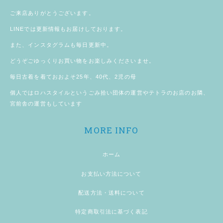
ご来店ありがとうございます。
LINE
では更新情報もお届けしております。
また、
インスタグラム
も毎日更新中。
どうぞごゆっくりお買い物をお楽しみくださいませ。
毎日古着を着ておおよそ25年、40代、2児の母
個人では
ロハスタイル
というごみ拾い団体の運営やテトラのお店のお隣、
宮前舎
の運営もしています
MORE INFO
ホーム
お支払い方法について
配送方法・送料について
特定商取引法に基づく表記