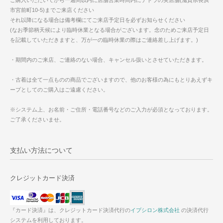
ご購入いただいてから一週間以内に店舗営業時間内にテトラの実店舗(滋賀県長浜
市宮前町10-5)までご来店ください
それ以降になる場合は備考欄にてご来店予定日を必ずお知らせください
(なお季節柄天候により臨時休業となる場合がございます。念のためご来店予定日
を記載していただきますと、万が一の臨時休業の際はご連絡差し上げます。)
・期間内のご来店、ご連絡のない場合、キャンセル扱いとさせていただきます。
・古着は全て一点ものの商品でございますので、他のお客様の為にもとりあえずキ
ープとしてのご購入はご遠慮ください。
※システム上、お名前・ご住所・電話番号などのご入力が必須となっております。
ご了承くださいませ。
支払い方法について
クレジットカード決済
『カード決済』は、クレジットカード決済代行の
イプシロン株式会社
の決済代行
システムを利用しております。