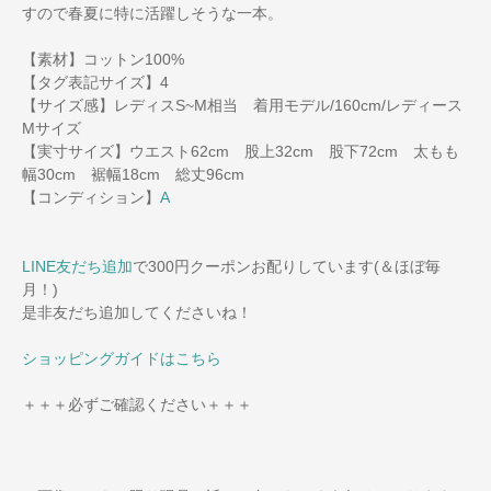
すので春夏に特に活躍しそうな一本。
【素材】コットン100%
【タグ表記サイズ】4
【サイズ感】レディスS~M相当 着用モデル/160cm/レディース
Mサイズ
【実寸サイズ】ウエスト62cm 股上32cm 股下72cm 太もも
幅30cm 裾幅18cm 総丈96cm
【コンディション】
A
LINE友だち追加
で300円クーポンお配りしています(＆ほぼ毎
月！)
是非友だち追加してくださいね！
ショッピングガイドはこちら
＋＋＋必ずご確認ください＋＋＋