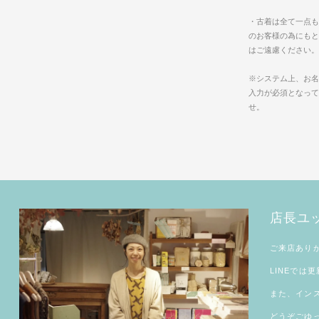
・古着は全て一点も
のお客様の為にもと
はご遠慮ください。
※システム上、お名
入力が必須となって
せ。
店長ユ
ご来店あり
LINE
では更
また、
イン
どうぞごゆ