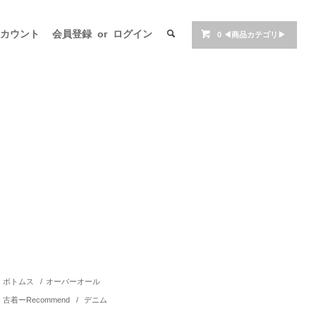
アカウント
会員登録
or
ログイン
0
◀商品カテゴリ▶
ボトムス
/
オーバーオール
古着ーRecommend
/
デニム