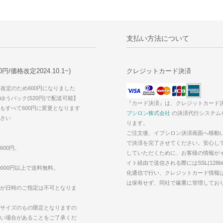
支払い方法について
/価格改定2024.10.1~)
クレジットカード決済
価格改定のため600円になりました
うパック(520円)で配送可能】
『カード決済』は、クレジットカード
もすべて600円に変更となります
プシロン株式会社
の決済代行システム
さい
ります。
ご注文後、イプシロン決済画面へ移動
で決済を完了させてください。安心し
600円。
していただくために、お客様の情報が
イト経由で送信される際にはSSL(128bi
000円以上で送料無料。
化通信で行い、クレジットカード情報
は保有せず、同社で厳重に管理してお
が日時のご指定は不可となりま
サイズのもの限定となりますの
い場合があることをご了承くだ