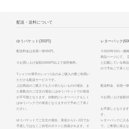
配送・送料について
ゆうパケット(350円)
レターパック(600円
配送料金は全国一律350円。
※2024年10/1～
商品ページにて、【ゆ
※お買い上げ金額10000円以上で送料無料。
と記載している商品
ので予めご了承くだ
Tシャツや薄手のシャツ1点のみご購入の際ご利用い
ただける配送サービスです。
上記商品のご購入でも入り切らないものの場合、ま
配送料金、全国一律
た複数点のご注文の場合にはゆうパケットでの発送
が不可能となります。自動的にレターパックもしく
※お買い上げ金額10
はゆうパックでの発送となりますので予めご了承く
ださい。
お手渡しとなります
す。
ゆうパケットでご注文の場合、発送から1～2日でお
レターパックに入る
手渡しではなくご自宅のポストに投函されます。そ
で、ご希望に添えな