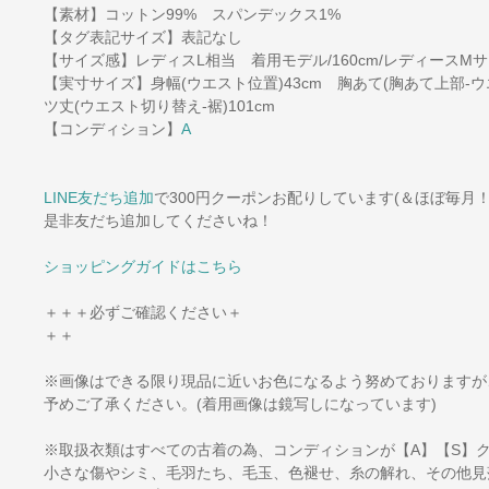
【素材】コットン99% スパンデックス1%
【タグ表記サイズ】表記なし
【サイズ感】レディスL相当 着用モデル/160cm/レディースM
【実寸サイズ】身幅(ウエスト位置)43cm 胸あて(胸あて上部-ウエス
ツ丈(ウエスト切り替え-裾)101cm
【コンディション】
A
LINE友だち追加
で300円クーポンお配りしています(＆ほぼ毎月！
是非友だち追加してくださいね！
ショッピングガイドはこちら
＋＋＋必ずご確認ください＋
＋＋
※画像はできる限り現品に近いお色になるよう努めておりますが
予めご了承ください。(着用画像は鏡写しになっています)
※取扱衣類はすべての古着の為、コンディションが【A】【S】
小さな傷やシミ、毛羽たち、毛玉、色褪せ、糸の解れ、その他見