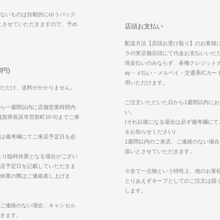
ないものは自動的にゆうパック
えとさせていただきますので、予め
店頭お支払い
配送方法【店頭お受け取り】のお客様
ラの実店舗店頭にて代金お支払いいた
現金払いのみならず、各種クレジットカ
円)
ay・ｄ払い・メルペイ・交通系ICカー
用いただけます。
ただけ、送料がかかりません。
ご注文いただいた日から1週間以内に
ら一週間以内に店舗営業時間内
い。
賀県長浜市宮前町10-5)までご来
(それ以後になる場合は必ず備考欄にて
をお知らせください)
は備考欄にてご来店予定日を必
1週間以内のご来店、ご連絡のない場
扱いとさせていただきます。
より臨時休業となる場合がござい
店予定日を記載していただきま
※全て一点物という特性上、他のお客
休業の際はご連絡差し上げま
とりあえずキープとしてのご注文は固
します。
ご連絡のない場合、キャンセル
きます。