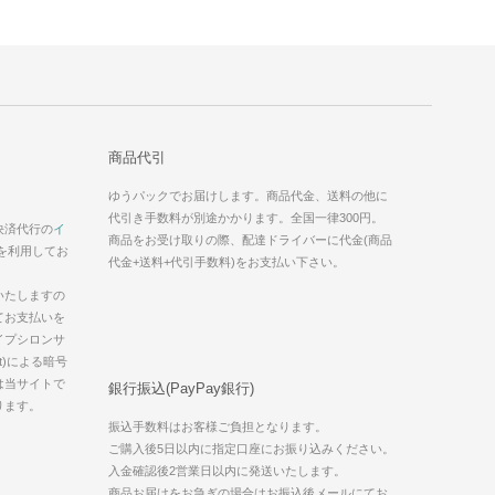
商品代引
ゆうパックでお届けします。商品代金、送料の他に
代引き手数料が別途かかります。全国一律300円。
決済代行の
イ
商品をお受け取りの際、配達ドライバーに代金(商品
を利用してお
代金+送料+代引手数料)をお支払い下さい。
いたしますの
てお支払いを
イプシロンサ
t)による暗号
は当サイトで
銀行振込(PayPay銀行)
ります。
振込手数料はお客様ご負担となります。
ご購入後5日以内に指定口座にお振り込みください。
入金確認後2営業日以内に発送いたします。
商品お届けをお急ぎの場合はお振込後メールにてお