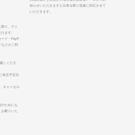
知らせいただきますと出来る限り迅速に対応させて
いただきます。
に限り、テト
だけます。
ード・PayP
ドなどがご利
お越しくださ
ご来店予定日
合、キャンセル
様のためにも
くお断りいた