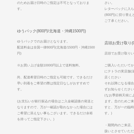
のためお届け日時のご指定は不可となっておりま
さい。
す。
レターパックに入ら
(800円)に切り替
ご了承ください。
ゆうパック(800円/北海道・沖縄1500円)
ゆうパックでのお届けとなります。
店頭お受け取り(0
配送料金は全国一律800円(北海道/1500円・沖縄1500
円)
店頭でお受け取りい
※お買い上げ金額10000円以上で送料無料。
ご購入いただいてか
にテトラの実店舗(滋
尚、配達希望日時のご指定も可能です。できるだけ
店ください
早い到着をご希望の際は指定日なしがおすすめで
それ以降になる場合
す。
ずお知らせください
(なお季節柄天候に
(お支払いが銀行振込の場合はご入金確認後の発送と
ます。念のためご来
なりますので、万が一確認が取れなかった場合には
すと、万が一の臨時
ご希望に添えない事もございます。できるだけ余裕
す。)
を持ってご指定下さい。)
・期間内のご来店、
扱いとさせていただ