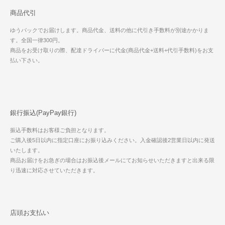
商品代引
ゆうパックでお届けします。商品代金、送料の他に代引き手数料が別途かかりま
す。全国一律300円。
商品をお受け取りの際、配達ドライバーに代金(商品代金+送料+代引手数料)をお支
払い下さい。
銀行振込(PayPay銀行)
振込手数料はお客様ご負担となります。
ご購入後5日以内に指定口座にお振り込みください。入金確認後2営業日以内に発送
いたします。
商品お届けをお急ぎの場合はお振込後メールにてお知らせいただきますと出来る限
り迅速に対応させていただきます。
店頭お支払い