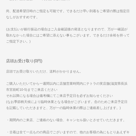
尚、配達希望日時のご指定も可能です。できるだけ早い到着をご希望の際は指定日
なしがおすすめです。
(お支払いが銀行振込の場合はご入金確認後の発送となりますので、万が一確認が
取れなかった場合にはご希望に添えない事もございます。できるだけ余裕を持って
ご指定下さい。)
店頭お受け取り(0円)
店頭でお受け取りいただけ、送料がかかりません。
ご購入いただいてから一週間以内に店舗営業時間内にテトラの実店舗(滋賀県長浜
市宮前町10-5)までご来店ください
それ以降になる場合は備考欄にてご来店予定日を必ずお知らせください
(なお季節柄天候により臨時休業となる場合がございます。念のためご来店予定日
を記載していただきますと、万が一の臨時休業の際はご連絡差し上げます。)
・期間内のご来店、ご連絡のない場合、キャンセル扱いとさせていただきます。
・古着は全て一点ものの商品でございますので、他のお客様の為にもとりあえずキ