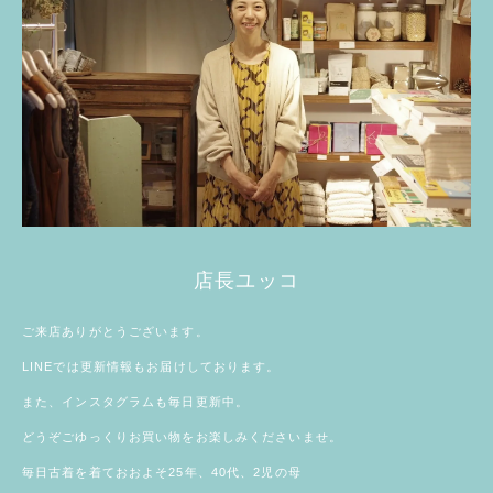
店長ユッコ
ご来店ありがとうございます。
LINE
では更新情報もお届けしております。
また、
インスタグラム
も毎日更新中。
どうぞごゆっくりお買い物をお楽しみくださいませ。
毎日古着を着ておおよそ25年、40代、2児の母