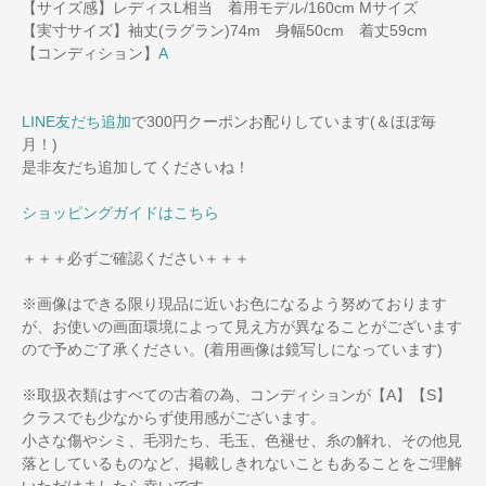
【サイズ感】レディスL相当 着用モデル/160cm Mサイズ
【実寸サイズ】袖丈(ラグラン)74m 身幅50cm 着丈59cm
【コンディション】
A
LINE友だち追加
で300円クーポンお配りしています(＆ほぼ毎
月！)
是非友だち追加してくださいね！
ショッピングガイドはこちら
＋＋＋必ずご確認ください＋＋＋
※画像はできる限り現品に近いお色になるよう努めております
が、お使いの画面環境によって見え方が異なることがございます
ので予めご了承ください。(着用画像は鏡写しになっています)
※取扱衣類はすべての古着の為、コンディションが【A】【S】
クラスでも少なからず使用感がございます。
小さな傷やシミ、毛羽たち、毛玉、色褪せ、糸の解れ、その他見
落としているものなど、掲載しきれないこともあることをご理解
いただけましたら幸いです。