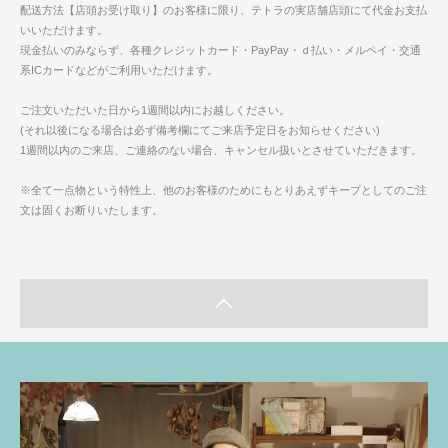
配送方法【店頭お受け取り】のお客様に限り、テトラの実店舗店頭にて代金お支払
いいただけます。
現金払いのみならず、各種クレジットカード・PayPay・ｄ払い・メルペイ・交通
系ICカードなどがご利用いただけます。
ご注文いただいた日から1週間以内にお越しください。
(それ以後になる場合は必ず備考欄にてご来店予定日をお知らせください)
1週間以内のご来店、ご連絡のない場合、キャンセル扱いとさせていただきます。
※全て一点物という特性上、他のお客様のためにもとりあえずキープとしてのご注
文は固くお断りいたします。