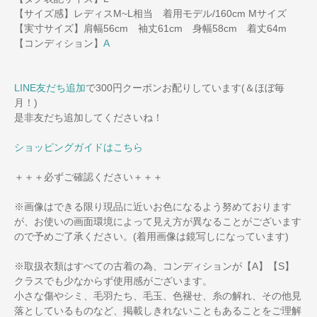
【サイズ感】レディスM~L相当 着用モデル/160cm Mサイズ
【実寸サイズ】肩幅56cm 袖丈61cm 身幅58cm 着丈64m
【コンディション】
A
LINE友だち追加
で300円クーポンお配りしています(＆ほぼ毎
月！)
是非友だち追加してくださいね！
ショッピングガイドはこちら
＋＋＋必ずご確認ください＋＋＋
※画像はできる限り現品に近いお色になるよう努めております
が、お使いの画面環境によって見え方が異なることがございます
ので予めご了承ください。(着用画像は鏡写しになっています)
※取扱衣類はすべての古着の為、コンディションが【A】【S】
クラスでも少なからず使用感がございます。
小さな傷やシミ、毛羽たち、毛玉、色褪せ、糸の解れ、その他見
落としているものなど、掲載しきれないこともあることをご理解