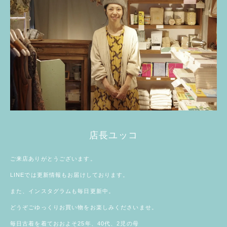
店長ユッコ
ご来店ありがとうございます。
LINE
では更新情報もお届けしております。
また、
インスタグラム
も毎日更新中。
どうぞごゆっくりお買い物をお楽しみくださいませ。
毎日古着を着ておおよそ25年、40代、2児の母