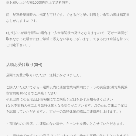
※お買い上げ金額10000円以上で送料無料。
尚、配達希望日時のご指定も可能です。できるだけ早い到着をご希望の際は指定日
なしがおすすめです。
(お支払いが銀行振込の場合はご入金確認後の発送となりますので、万が一確認が
取れなかった場合にはご希望に添えない事もございます。できるだけ余裕を持って
ご指定下さい。)
店頭お受け取り(0円)
店頭でお受け取りいただけ、送料がかかりません。
ご購入いただいてから一週間以内に店舗営業時間内にテトラの実店舗(滋賀県長浜
市宮前町10-5)までご来店ください
それ以降になる場合は備考欄にてご来店予定日を必ずお知らせください
(なお季節柄天候により臨時休業となる場合がございます。念のためご来店予定日
を記載していただきますと、万が一の臨時休業の際はご連絡差し上げます。)
・期間内のご来店、ご連絡のない場合、キャンセル扱いとさせていただきます。
・古着は全て一点ものの商品でございますので、他のお客様の為にもとりあえずキ