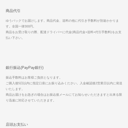
商品代引
ゆうパックでお届けします。商品代金、送料の他に代引き手数料が別途かかりま
す。全国一律300円。
商品をお受け取りの際、配達ドライバーに代金(商品代金+送料+代引手数料)をお支
払い下さい。
銀行振込(PayPay銀行)
振込手数料はお客様ご負担となります。
ご購入後5日以内に指定口座にお振り込みください。入金確認後2営業日以内に発送
いたします。
商品お届けをお急ぎの場合はお振込後メールにてお知らせいただきますと出来る限
り迅速に対応させていただきます。
店頭お支払い