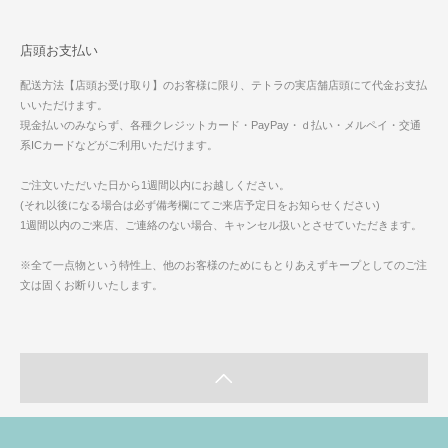
店頭お支払い
配送方法【店頭お受け取り】のお客様に限り、テトラの実店舗店頭にて代金お支払
いいただけます。
現金払いのみならず、各種クレジットカード・PayPay・ｄ払い・メルペイ・交通
系ICカードなどがご利用いただけます。
ご注文いただいた日から1週間以内にお越しください。
(それ以後になる場合は必ず備考欄にてご来店予定日をお知らせください)
1週間以内のご来店、ご連絡のない場合、キャンセル扱いとさせていただきます。
※全て一点物という特性上、他のお客様のためにもとりあえずキープとしてのご注
文は固くお断りいたします。