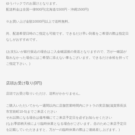
ゆうパックでのお届けとなります。
配送料金は全国一律800円(北海道/1500円・沖縄1500円)
※お買い上げ金額10000円以上で送料無料。
尚、配達希望日時のご指定も可能です。できるだけ早い到着をご希望の際は指定日
なしがおすすめです。
(お支払いが銀行振込の場合はご入金確認後の発送となりますので、万が一確認が
取れなかった場合にはご希望に添えない事もございます。できるだけ余裕を持って
ご指定下さい。)
店頭お受け取り(0円)
店頭でお受け取りいただけ、送料がかかりません。
ご購入いただいてから一週間以内に店舗営業時間内にテトラの実店舗(滋賀県長浜
市宮前町10-5)までご来店ください
それ以降になる場合は備考欄にてご来店予定日を必ずお知らせください
(なお季節柄天候により臨時休業となる場合がございます。念のためご来店予定日
を記載していただきますと、万が一の臨時休業の際はご連絡差し上げます。)