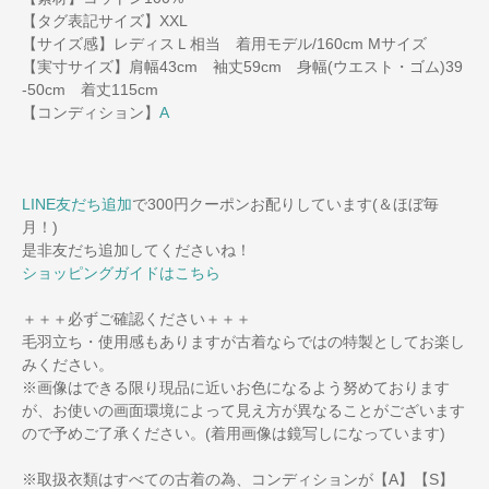
【タグ表記サイズ】XXL
【サイズ感】レディスＬ相当 着用モデル/160cm Mサイズ
【実寸サイズ】肩幅43cm 袖丈59cm 身幅(ウエスト・ゴム)39
-50cm 着丈115cm
【コンディション】
A
LINE友だち追加
で300円クーポンお配りしています(＆ほぼ毎
月！)
是非友だち追加してくださいね！
ショッピングガイドはこちら
＋＋＋必ずご確認ください＋＋＋
毛羽立ち・使用感もありますが古着ならではの特製としてお楽し
みください。
※画像はできる限り現品に近いお色になるよう努めております
が、お使いの画面環境によって見え方が異なることがございます
ので予めご了承ください。(着用画像は鏡写しになっています)
※取扱衣類はすべての古着の為、コンディションが【A】【S】