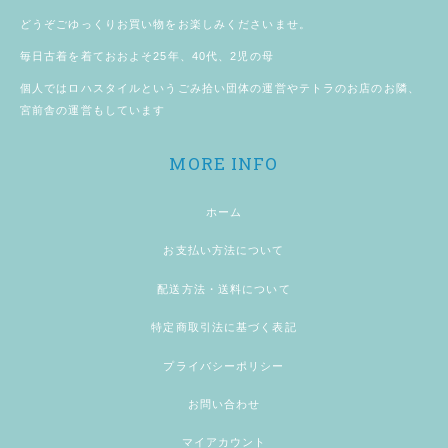
どうぞごゆっくりお買い物をお楽しみくださいませ。
毎日古着を着ておおよそ25年、40代、2児の母
個人では
ロハスタイル
というごみ拾い団体の運営やテトラのお店のお隣、
宮前舎
の運営もしています
MORE INFO
ホーム
お支払い方法について
配送方法・送料について
特定商取引法に基づく表記
プライバシーポリシー
お問い合わせ
マイアカウント