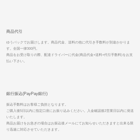
商品代引
ゆうパックでお届けします。商品代金、送料の他に代引き手数料が別途かかりま
す。全国一律300円。
商品をお受け取りの際、配達ドライバーに代金(商品代金+送料+代引手数料)をお支
払い下さい。
銀行振込(PayPay銀行)
振込手数料はお客様ご負担となります。
ご購入後5日以内に指定口座にお振り込みください。入金確認後2営業日以内に発送
いたします。
商品お届けをお急ぎの場合はお振込後メールにてお知らせいただきますと出来る限
り迅速に対応させていただきます。