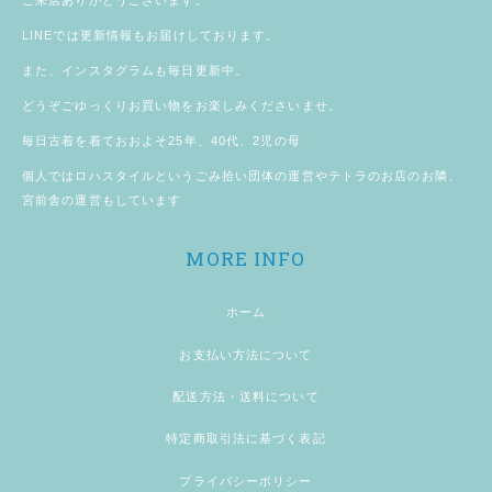
ご来店ありがとうございます。
LINE
では更新情報もお届けしております。
また、
インスタグラム
も毎日更新中。
どうぞごゆっくりお買い物をお楽しみくださいませ。
毎日古着を着ておおよそ25年、40代、2児の母
個人では
ロハスタイル
というごみ拾い団体の運営やテトラのお店のお隣、
宮前舎
の運営もしています
MORE INFO
ホーム
お支払い方法について
配送方法・送料について
特定商取引法に基づく表記
プライバシーポリシー