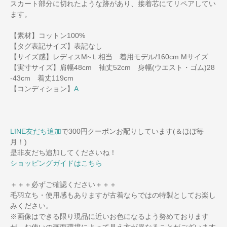
スカート部分に切れたような跡があり、接着芯にてリペアしてい
ます。
【素材】コットン100%
【タグ表記サイズ】表記なし
【サイズ感】レディスM~Ｌ相当 着用モデル/160cm Mサイズ
【実寸サイズ】肩幅48cm 袖丈52cm 身幅(ウエスト・ゴム)28
-43cm 着丈119cm
【コンディション】
A
LINE友だち追加
で300円クーポンお配りしています(＆ほぼ毎
月！)
是非友だち追加してくださいね！
ショッピングガイドはこちら
＋＋＋必ずご確認ください＋＋＋
毛羽立ち・使用感もありますが古着ならではの特製としてお楽し
みください。
※画像はできる限り現品に近いお色になるよう努めております
が、お使いの画面環境によって見え方が異なることがございます