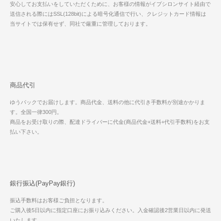
安心してお支払いをしていただくために、お客様の情報がイプシロンサイト経由で
送信される際にはSSL(128bit)による暗号化通信で行い、クレジットカード情報は
当サイトでは保有せず、同社で厳重に管理しております。
商品代引
ゆうパックでお届けします。商品代金、送料の他に代引き手数料が別途かかりま
す。全国一律300円。
商品をお受け取りの際、配達ドライバーに代金(商品代金+送料+代引手数料)をお支
払い下さい。
銀行振込(PayPay銀行)
振込手数料はお客様ご負担となります。
ご購入後5日以内に指定口座にお振り込みください。入金確認後2営業日以内に発送
いたします。