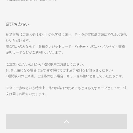
店頭お支払い
配送方法【店頭お受け取り】のお客様に限り、テトラの実店舗店頭にて代金お支払
いいただけます。
現金払いのみならず、各種クレジットカード・PayPay・ｄ払い・メルペイ・交通
系ICカードなどがご利用いただけます。
ご注文いただいた日から1週間以内にお越しください。
(それ以後になる場合は必ず備考欄にてご来店予定日をお知らせください)
1週間以内のご来店、ご連絡のない場合、キャンセル扱いとさせていただきます。
※全て一点物という特性上、他のお客様のためにもとりあえずキープとしてのご注
文は固くお断りいたします。