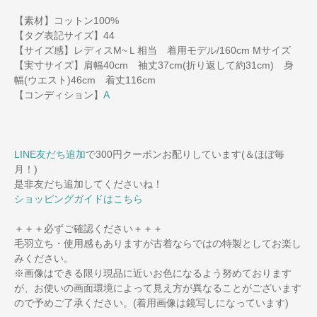
【素材】コットン100%
【タグ表記サイズ】44
【サイズ感】レディスM~Ｌ相当 着用モデル/160cm Mサイズ
【実寸サイズ】肩幅40cm 袖丈37cm(折り返して約31cm) 身
幅(ウエスト)46cm 着丈116cm
【コンディション】
A
LINE友だち追加
で300円クーポンお配りしています(＆ほぼ毎
月！)
是非友だち追加してくださいね！
ショッピングガイドはこちら
＋＋＋必ずご確認ください＋＋＋
毛羽立ち・使用感もありますが古着ならではの特製としてお楽し
みください。
※画像はできる限り現品に近いお色になるよう努めております
が、お使いの画面環境によって見え方が異なることがございます
ので予めご了承ください。(着用画像は鏡写しになっています)