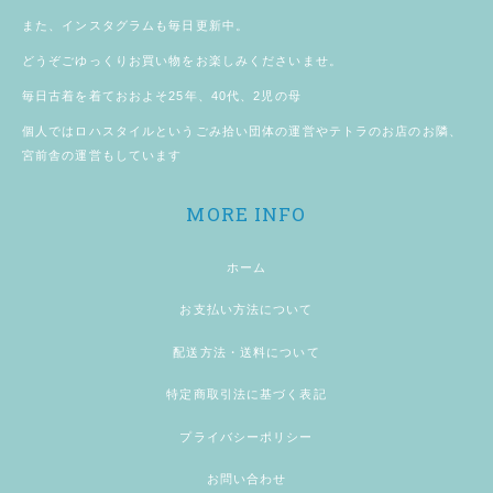
また、
インスタグラム
も毎日更新中。
どうぞごゆっくりお買い物をお楽しみくださいませ。
毎日古着を着ておおよそ25年、40代、2児の母
個人では
ロハスタイル
というごみ拾い団体の運営やテトラのお店のお隣、
宮前舎
の運営もしています
MORE INFO
ホーム
お支払い方法について
配送方法・送料について
特定商取引法に基づく表記
プライバシーポリシー
お問い合わせ