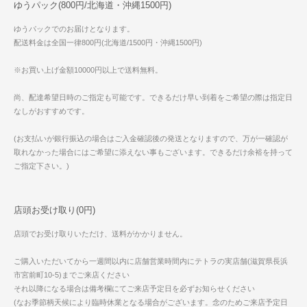
ゆうパック(800円/北海道・沖縄1500円)
ゆうパックでのお届けとなります。
配送料金は全国一律800円(北海道/1500円・沖縄1500円)
※お買い上げ金額10000円以上で送料無料。
尚、配達希望日時のご指定も可能です。できるだけ早い到着をご希望の際は指定日
なしがおすすめです。
(お支払いが銀行振込の場合はご入金確認後の発送となりますので、万が一確認が
取れなかった場合にはご希望に添えない事もございます。できるだけ余裕を持って
ご指定下さい。)
店頭お受け取り(0円)
店頭でお受け取りいただけ、送料がかかりません。
ご購入いただいてから一週間以内に店舗営業時間内にテトラの実店舗(滋賀県長浜
市宮前町10-5)までご来店ください
それ以降になる場合は備考欄にてご来店予定日を必ずお知らせください
(なお季節柄天候により臨時休業となる場合がございます。念のためご来店予定日