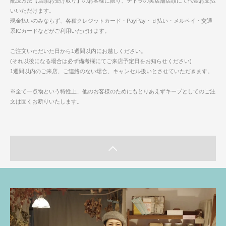
配送方法【店頭お受け取り】のお客様に限り、テトラの実店舗店頭にて代金お支払
いいただけます。
現金払いのみならず、各種クレジットカード・PayPay・ｄ払い・メルペイ・交通
系ICカードなどがご利用いただけます。
ご注文いただいた日から1週間以内にお越しください。
(それ以後になる場合は必ず備考欄にてご来店予定日をお知らせください)
1週間以内のご来店、ご連絡のない場合、キャンセル扱いとさせていただきます。
※全て一点物という特性上、他のお客様のためにもとりあえずキープとしてのご注
文は固くお断りいたします。