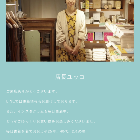
店長ユッコ
ご来店ありがとうございます。
LINE
では更新情報もお届けしております。
また、
インスタグラム
も毎日更新中。
どうぞごゆっくりお買い物をお楽しみくださいませ。
毎日古着を着ておおよそ25年、40代、2児の母