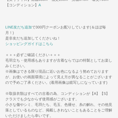
【コンディション】
A
LINE友だち追加
で300円クーポンお配りしています(＆ほぼ毎
月！)
是非友だち追加してくださいね！
ショッピングガイドはこちら
＋＋＋必ずご確認ください＋＋＋
毛羽立ち・使用感もありますが古着ならではの特製としてお楽し
みください。
※画像はできる限り現品に近いお色になるよう努めております
が、お使いの画面環境によって見え方が異なることがございます
ので予めご了承ください。(着用画像は鏡写しになっています)
※取扱衣類はすべての古着の為、コンディションが【A】【S】
クラスでも少なからず使用感がございます。
小さな傷やシミ、毛羽たち、毛玉、色褪せ、糸の解れ、その他見
落としているものなど、掲載しきれないこともあることをご理解
いただけましたら幸いです。