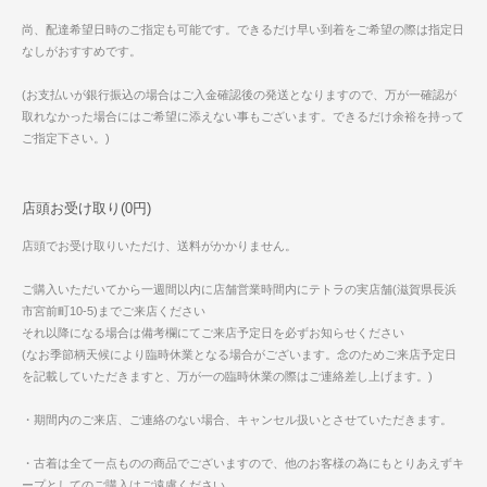
尚、配達希望日時のご指定も可能です。できるだけ早い到着をご希望の際は指定日
なしがおすすめです。
(お支払いが銀行振込の場合はご入金確認後の発送となりますので、万が一確認が
取れなかった場合にはご希望に添えない事もございます。できるだけ余裕を持って
ご指定下さい。)
店頭お受け取り(0円)
店頭でお受け取りいただけ、送料がかかりません。
ご購入いただいてから一週間以内に店舗営業時間内にテトラの実店舗(滋賀県長浜
市宮前町10-5)までご来店ください
それ以降になる場合は備考欄にてご来店予定日を必ずお知らせください
(なお季節柄天候により臨時休業となる場合がございます。念のためご来店予定日
を記載していただきますと、万が一の臨時休業の際はご連絡差し上げます。)
・期間内のご来店、ご連絡のない場合、キャンセル扱いとさせていただきます。
・古着は全て一点ものの商品でございますので、他のお客様の為にもとりあえずキ
ープとしてのご購入はご遠慮ください。