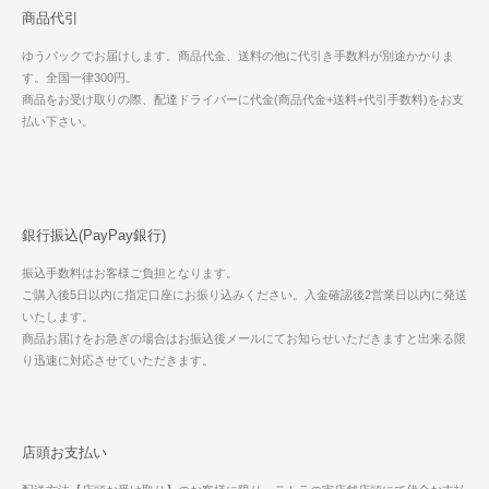
商品代引
ゆうパックでお届けします。商品代金、送料の他に代引き手数料が別途かかりま
す。全国一律300円。
商品をお受け取りの際、配達ドライバーに代金(商品代金+送料+代引手数料)をお支
払い下さい。
銀行振込(PayPay銀行)
振込手数料はお客様ご負担となります。
ご購入後5日以内に指定口座にお振り込みください。入金確認後2営業日以内に発送
いたします。
商品お届けをお急ぎの場合はお振込後メールにてお知らせいただきますと出来る限
り迅速に対応させていただきます。
店頭お支払い