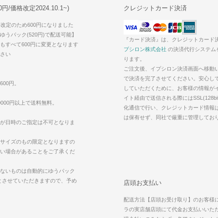
/価格改定2024.10.1~)
クレジットカード決済
価格改定のため600円になりました
うパック(520円)で配送可能】
『カード決済』は、クレジットカード
もすべて600円に変更となります
プシロン株式会社
の決済代行システム
さい
ります。
ご注文後、イプシロン決済画面へ移動
で決済を完了させてください。安心し
600円。
していただくために、お客様の情報が
イト経由で送信される際にはSSL(128bi
000円以上で送料無料。
化通信で行い、クレジットカード情報
は保有せず、同社で厳重に管理してお
が日時のご指定は不可となりま
サイズのもの限定となりますの
い場合があることをご了承くだ
ないものは自動的にゆうパック
えとさせていただきますので、予め
店頭お支払い
配送方法【店頭お受け取り】のお客様
ラの実店舗店頭にて代金お支払いいた