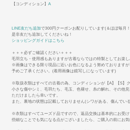
【コンディション】
A
LINE友だち追加
で300円クーポンお配りしています(＆ほぼ毎月！
是非友だち追加してくださいね！
ショッピングガイドはこちら
＋＋＋必ずご確認ください＋＋＋
毛羽立ち・使用感もありますが古着ならではの特製としてお楽し
※画像はできる限り現品に近いお色になるよう努めておりますが
予めご了承ください。(着用画像は鏡写しになっています)
※取扱衣類はすべての古着の為、コンディションが【A】【S】
小さな傷やシミ、毛羽たち、毛玉、色褪せ、糸の解れ、その他見
ただけましたら幸いです。
また、裏地の状態は記載しておりません(シワがある、傷んでいる
※衣類はすべてユーズド品ですので、返品交換は基本的にお受け
些細なことでも気になる点がございましたら、ご購入の前にお気