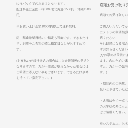
ゆうパックでのお届けとなります。
店頭お受け取り(0
配送料金は全国一律800円(北海道/1500円・沖縄1500
円)
店頭でお受け取りい
※お買い上げ金額10000円以上で送料無料。
ご購入いただいてか
にテトラの実店舗(滋
尚、配達希望日時のご指定も可能です。できるだけ
店ください
早い到着をご希望の際は指定日なしがおすすめで
それ以降になる場合
す。
ずお知らせください
(なお季節柄天候に
(お支払いが銀行振込の場合はご入金確認後の発送と
ます。念のためご来
なりますので、万が一確認が取れなかった場合には
すと、万が一の臨時
ご希望に添えない事もございます。できるだけ余裕
す。)
を持ってご指定下さい。)
・期間内のご来店、
扱いとさせていただ
・古着は全て一点も
のお客様の為にもと
はご遠慮ください。
※システム上、お名