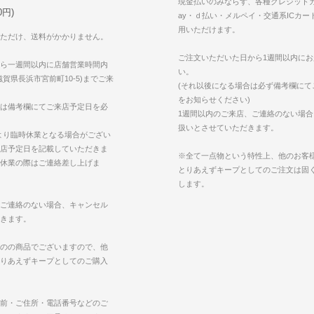
現金払いのみならず、各種クレジットカ
円)
ay・ｄ払い・メルペイ・交通系ICカー
用いただけます。
ただけ、送料がかかりません。
ご注文いただいた日から1週間以内に
ら一週間以内に店舗営業時間内
い。
賀県長浜市宮前町10-5)までご来
(それ以後になる場合は必ず備考欄にて
をお知らせください)
は備考欄にてご来店予定日を必
1週間以内のご来店、ご連絡のない場
扱いとさせていただきます。
より臨時休業となる場合がござい
店予定日を記載していただきま
※全て一点物という特性上、他のお客
休業の際はご連絡差し上げま
とりあえずキープとしてのご注文は固
します。
ご連絡のない場合、キャンセル
きます。
のの商品でございますので、他
りあえずキープとしてのご購入
前・ご住所・電話番号などのご