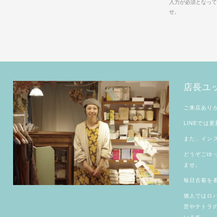
入力が必須となって
せ。
店長ユ
ご来店あり
LINE
では更
また、
イン
どうぞごゆ
ませ。
毎日古着を着
個人では
ロ
営やテトラ