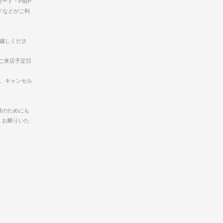
ード・PayP
ドなどがご利
お越しくださ
ご来店予定日
合、キャンセル
様のためにも
くお断りいた