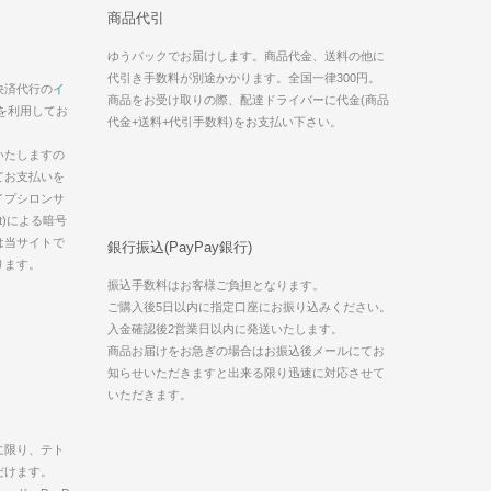
商品代引
ゆうパックでお届けします。商品代金、送料の他に
代引き手数料が別途かかります。全国一律300円。
決済代行の
イ
商品をお受け取りの際、配達ドライバーに代金(商品
を利用してお
代金+送料+代引手数料)をお支払い下さい。
いたしますの
てお支払いを
イプシロンサ
t)による暗号
は当サイトで
銀行振込(PayPay銀行)
ります。
振込手数料はお客様ご負担となります。
ご購入後5日以内に指定口座にお振り込みください。
入金確認後2営業日以内に発送いたします。
商品お届けをお急ぎの場合はお振込後メールにてお
知らせいただきますと出来る限り迅速に対応させて
いただきます。
に限り、テト
だけます。