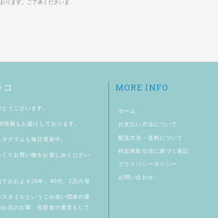
おります。ご了承くださいま
MORE INFO
ッコ
がとうございます。
ホーム
新情報もお届けしております。
お支払い方法について
配送方法・送料について
スタグラム
も毎日更新中。
特定商取引法に基づく表記
っくりお買い物をお楽しみください
プライバシーポリシー
お問い合わせ
ておおよそ25年、40代、2児の母
ハスタイル
というごみ拾い団体の運
のお店のお隣、
宮前舎
の運営もして