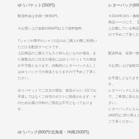
ゆうパケット(350円)
レターパック(600円
配送料金は全国一律350円。
※2024年10/1～
商品ページにて、【ゆ
※お買い上げ金額10000円以上で送料無料。
と記載している商品
ので予めご了承くだ
Tシャツや薄手のシャツ1点のみご購入の際ご利用い
ただける配送サービスです。
上記商品のご購入でも入り切らないものの場合、ま
配送料金、全国一律
た複数点のご注文の場合にはゆうパケットでの発送
が不可能となります。自動的にレターパックもしく
※お買い上げ金額10
はゆうパックでの発送となりますので予めご了承く
ださい。
お手渡しとなります
す。
ゆうパケットでご注文の場合、発送から1～2日でお
レターパックに入る
手渡しではなくご自宅のポストに投函されます。そ
で、ご希望に添えな
のためお届け日時のご指定は不可となっておりま
さい。
す。
レターパックに入ら
(800円)に切り替
ご了承ください。
ゆうパック(800円/北海道・沖縄1500円)