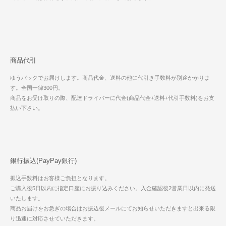
商品代引
ゆうパックでお届けします。商品代金、送料の他に代引き手数料が別途かかりま
す。全国一律300円。
商品をお受け取りの際、配達ドライバーに代金(商品代金+送料+代引手数料)をお支
払い下さい。
銀行振込(PayPay銀行)
振込手数料はお客様ご負担となります。
ご購入後5日以内に指定口座にお振り込みください。入金確認後2営業日以内に発送
いたします。
商品お届けをお急ぎの場合はお振込後メールにてお知らせいただきますと出来る限
り迅速に対応させていただきます。