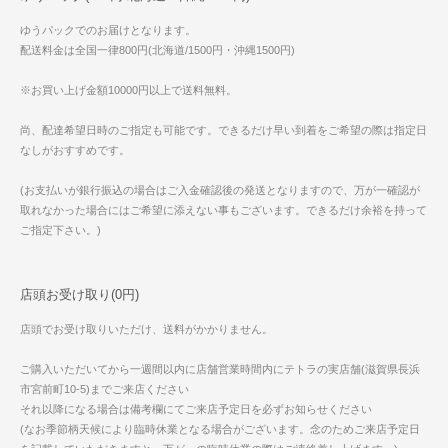
ゆうパックでのお届けとなります。
配送料金は全国一律800円(北海道/1500円・沖縄1500円)
※お買い上げ金額10000円以上で送料無料。
尚、配達希望日時のご指定も可能です。できるだけ早い到着をご希望の際は指定日
なしがおすすめです。
(お支払いが銀行振込の場合はご入金確認後の発送となりますので、万が一確認が
取れなかった場合にはご希望に添えない事もございます。できるだけ余裕を持って
ご指定下さい。)
店頭お受け取り(0円)
店頭でお受け取りいただけ、送料がかかりません。
ご購入いただいてから一週間以内に店舗営業時間内にテトラの実店舗(滋賀県長浜
市宮前町10-5)までご来店ください
それ以降になる場合は備考欄にてご来店予定日を必ずお知らせください
(なお季節柄天候により臨時休業となる場合がございます。念のためご来店予定日