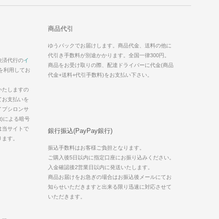
商品代引
ゆうパックでお届けします。商品代金、送料の他に
代引き手数料が別途かかります。全国一律300円。
決済代行の
イ
商品をお受け取りの際、配達ドライバーに代金(商品
を利用してお
代金+送料+代引手数料)をお支払い下さい。
いたしますの
てお支払いを
イプシロンサ
t)による暗号
は当サイトで
銀行振込(PayPay銀行)
ります。
振込手数料はお客様ご負担となります。
ご購入後5日以内に指定口座にお振り込みください。
入金確認後2営業日以内に発送いたします。
商品お届けをお急ぎの場合はお振込後メールにてお
知らせいただきますと出来る限り迅速に対応させて
いただきます。