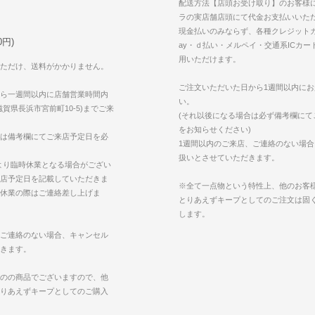
配送方法【店頭お受け取り】のお客様
ラの実店舗店頭にて代金お支払いいた
現金払いのみならず、各種クレジットカ
円)
ay・ｄ払い・メルペイ・交通系ICカー
用いただけます。
ただけ、送料がかかりません。
ご注文いただいた日から1週間以内に
ら一週間以内に店舗営業時間内
い。
賀県長浜市宮前町10-5)までご来
(それ以後になる場合は必ず備考欄にて
をお知らせください)
は備考欄にてご来店予定日を必
1週間以内のご来店、ご連絡のない場
扱いとさせていただきます。
より臨時休業となる場合がござい
店予定日を記載していただきま
※全て一点物という特性上、他のお客
休業の際はご連絡差し上げま
とりあえずキープとしてのご注文は固
します。
ご連絡のない場合、キャンセル
きます。
のの商品でございますので、他
りあえずキープとしてのご購入