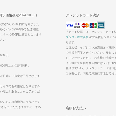
/価格改定2024.10.1~)
クレジットカード決済
価格改定のため600円になりました
うパック(520円)で配送可能】
『カード決済』は、クレジットカード
もすべて600円に変更となります
プシロン株式会社
の決済代行システム
さい
ります。
ご注文後、イプシロン決済画面へ移動
で決済を完了させてください。安心し
600円。
していただくために、お客様の情報が
イト経由で送信される際にはSSL(128bi
000円以上で送料無料。
化通信で行い、クレジットカード情報
は保有せず、同社で厳重に管理してお
が日時のご指定は不可となりま
サイズのもの限定となりますの
い場合があることをご了承くだ
ないものは自動的にゆうパック
えとさせていただきますので、予め
店頭お支払い