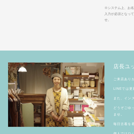
※システム上、お名
入力が必須となって
せ。
店長ユ
ご来店あり
LINE
では更
また、
イン
どうぞごゆ
ませ。
毎日古着を着
個人では
ロ