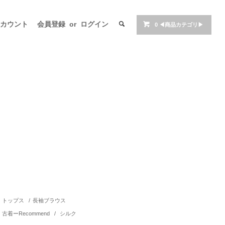
アカウント
会員登録
or
ログイン
0
◀商品カテゴリ▶
トップス
/
長袖ブラウス
古着ーRecommend
/
シルク