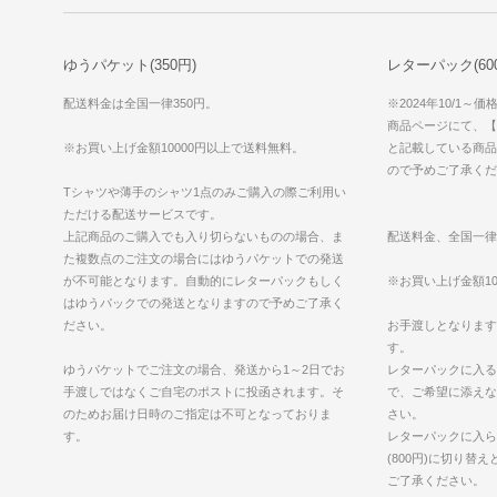
ゆうパケット(350円)
レターパック(600円
配送料金は全国一律350円。
※2024年10/1～
商品ページにて、【ゆ
※お買い上げ金額10000円以上で送料無料。
と記載している商品
ので予めご了承くだ
Tシャツや薄手のシャツ1点のみご購入の際ご利用い
ただける配送サービスです。
上記商品のご購入でも入り切らないものの場合、ま
配送料金、全国一律
た複数点のご注文の場合にはゆうパケットでの発送
が不可能となります。自動的にレターパックもしく
※お買い上げ金額10
はゆうパックでの発送となりますので予めご了承く
ださい。
お手渡しとなります
す。
ゆうパケットでご注文の場合、発送から1～2日でお
レターパックに入る
手渡しではなくご自宅のポストに投函されます。そ
で、ご希望に添えな
のためお届け日時のご指定は不可となっておりま
さい。
す。
レターパックに入ら
(800円)に切り替
ご了承ください。