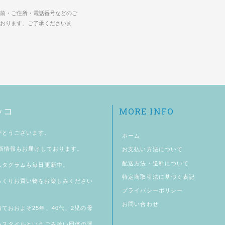
前・ご住所・電話番号などのご
おります。ご了承くださいま
MORE INFO
ッコ
がとうございます。
ホーム
新情報もお届けしております。
お支払い方法について
配送方法・送料について
スタグラム
も毎日更新中。
特定商取引法に基づく表記
っくりお買い物をお楽しみください
プライバシーポリシー
お問い合わせ
ておおよそ25年、40代、2児の母
ハスタイル
というごみ拾い団体の運