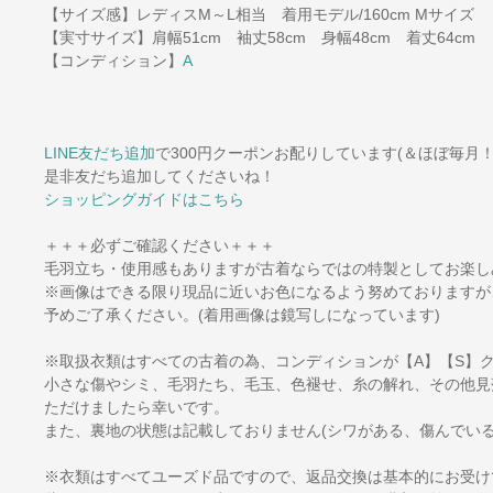
【サイズ感】レディスM～L相当 着用モデル/160cm Mサイズ
【実寸サイズ】肩幅51cm 袖丈58cm 身幅48cm 着丈64cm
【コンディション】
A
LINE友だち追加
で300円クーポンお配りしています(＆ほぼ毎月！
是非友だち追加してくださいね！
ショッピングガイドはこちら
＋＋＋必ずご確認ください＋＋＋
毛羽立ち・使用感もありますが古着ならではの特製としてお楽し
※画像はできる限り現品に近いお色になるよう努めておりますが
予めご了承ください。(着用画像は鏡写しになっています)
※取扱衣類はすべての古着の為、コンディションが【A】【S】
小さな傷やシミ、毛羽たち、毛玉、色褪せ、糸の解れ、その他見
ただけましたら幸いです。
また、裏地の状態は記載しておりません(シワがある、傷んでいる
※衣類はすべてユーズド品ですので、返品交換は基本的にお受け