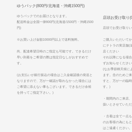
ゆうパック(800円/北海道・沖縄1500円)
ゆうパックでのお届けとなります。
店頭お受け取り(0
配送料金は全国一律800円(北海道/1500円・沖縄1500
円)
店頭でお受け取りい
※お買い上げ金額10000円以上で送料無料。
ご購入いただいてか
にテトラの実店舗(滋
尚、配達希望日時のご指定も可能です。できるだけ
店ください
早い到着をご希望の際は指定日なしがおすすめで
それ以降になる場合
す。
ずお知らせください
(なお季節柄天候に
(お支払いが銀行振込の場合はご入金確認後の発送と
ます。念のためご来
なりますので、万が一確認が取れなかった場合には
すと、万が一の臨時
ご希望に添えない事もございます。できるだけ余裕
す。)
を持ってご指定下さい。)
・期間内のご来店、
扱いとさせていただ
・古着は全て一点も
のお客様の為にもと
はご遠慮ください。