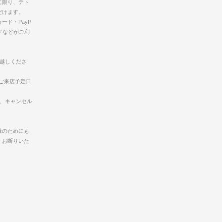
に限り、テト
だけます。
ード・PayP
ドなどがご利
お越しくださ
ご来店予定日
合、キャンセル
様のためにも
くお断りいた