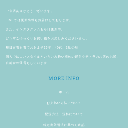
ご来店ありがとうございます。
LINE
では更新情報もお届けしております。
また、
インスタグラム
も毎日更新中。
どうぞごゆっくりお買い物をお楽しみくださいませ。
毎日古着を着ておおよそ25年、40代、2児の母
個人では
ロハスタイル
というごみ拾い団体の運営やテトラのお店のお隣、
宮前舎
の運営もしています
MORE INFO
ホーム
お支払い方法について
配送方法・送料について
特定商取引法に基づく表記