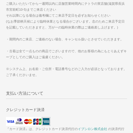
ご購入いただいてから一週間以内に店舗営業時間内にテトラの実店舗(滋賀県長浜
市宮前町10-5)までご来店ください
それ以降になる場合は備考欄にてご来店予定日を必ずお知らせください
(なお季節柄天候により臨時休業となる場合がございます。念のためご来店予定日
を記載していただきますと、万が一の臨時休業の際はご連絡差し上げます。)
・期間内のご来店、ご連絡のない場合、キャンセル扱いとさせていただきます。
・古着は全て一点ものの商品でございますので、他のお客様の為にもとりあえずキ
ープとしてのご購入はご遠慮ください。
※システム上、お名前・ご住所・電話番号などのご入力が必須となっております。
ご了承くださいませ。
支払い方法について
クレジットカード決済
『カード決済』は、クレジットカード決済代行の
イプシロン株式会社
の決済代行