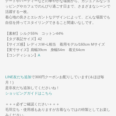
デートやパーティーなどの華やかな場面から、カジュアルなショ
ッピングやカフェでのんびり過ごす日まで、さまざまなシーンで
活躍する一枚。
着心地の良さとエレガントなデザインによって、どんな場面でも
自信を持ってスタイリングできること間違いなしです。
【素材】シルク55% コットン44%
【タグ表記サイズ】42
【サイズ感】レディスM~L相当 着用モデル/160cm Mサイズ
【実寸サイズ】肩幅39cm 身幅54m 着丈64cm
【コンディション】
A
LINE友だち追加
で300円クーポンお配りしています(＆ほぼ毎
月！)
是非友だち追加してくださいね！
ショッピングガイドはこちら
＋＋＋必ずご確認ください＋＋＋
毛羽立ち・使用感もありますが古着ならではの特製としてお楽し
みください。