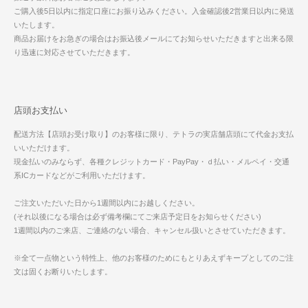
ご購入後5日以内に指定口座にお振り込みください。入金確認後2営業日以内に発送
いたします。
商品お届けをお急ぎの場合はお振込後メールにてお知らせいただきますと出来る限
り迅速に対応させていただきます。
店頭お支払い
配送方法【店頭お受け取り】のお客様に限り、テトラの実店舗店頭にて代金お支払
いいただけます。
現金払いのみならず、各種クレジットカード・PayPay・ｄ払い・メルペイ・交通
系ICカードなどがご利用いただけます。
ご注文いただいた日から1週間以内にお越しください。
(それ以後になる場合は必ず備考欄にてご来店予定日をお知らせください)
1週間以内のご来店、ご連絡のない場合、キャンセル扱いとさせていただきます。
※全て一点物という特性上、他のお客様のためにもとりあえずキープとしてのご注
文は固くお断りいたします。