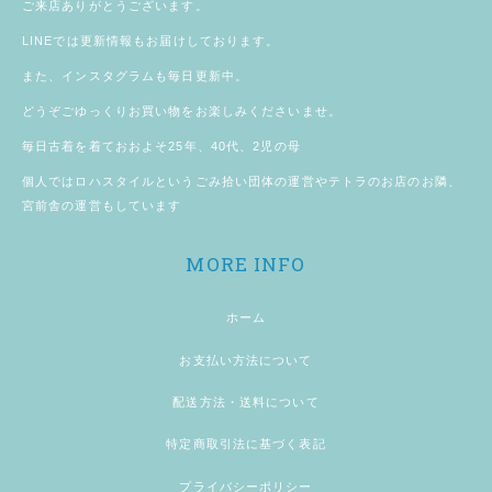
ご来店ありがとうございます。
LINE
では更新情報もお届けしております。
また、
インスタグラム
も毎日更新中。
どうぞごゆっくりお買い物をお楽しみくださいませ。
毎日古着を着ておおよそ25年、40代、2児の母
個人では
ロハスタイル
というごみ拾い団体の運営やテトラのお店のお隣、
宮前舎
の運営もしています
MORE INFO
ホーム
お支払い方法について
配送方法・送料について
特定商取引法に基づく表記
プライバシーポリシー