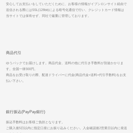
安心してお支払いをしていただくために、お客様の情報がイプシロンサイト経由で
送信される際にはSSL(128bit)による暗号化通信で行い、クレジットカード情報は
当サイトでは保有せず、同社で厳重に管理しております。
商品代引
ゆうパックでお届けします。商品代金、送料の他に代引き手数料が別途かかりま
す。全国一律300円。
商品をお受け取りの際、配達ドライバーに代金(商品代金+送料+代引手数料)をお支
払い下さい。
銀行振込(PayPay銀行)
振込手数料はお客様ご負担となります。
ご購入後5日以内に指定口座にお振り込みください。入金確認後2営業日以内に発送