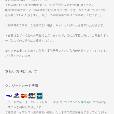
それ以降になる場合は備考欄にてご来店予定日を必ずお知らせください
(なお季節柄天候により臨時休業となる場合がございます。念のためご来店予定日
を記載していただきますと、万が一の臨時休業の際はご連絡差し上げます。)
・期間内のご来店、ご連絡のない場合、キャンセル扱いとさせていただきます。
・古着は全て一点ものの商品でございますので、他のお客様の為にもとりあえずキ
ープとしてのご購入はご遠慮ください。
※システム上、お名前・ご住所・電話番号などのご入力が必須となっております。
ご了承くださいませ。
支払い方法について
クレジットカード決済
『カード決済』は、クレジットカード決済代行の
イプシロン株式会社
の決済代行
システムを利用しております。
ご注文後、イプシロン決済画面へ移動いたしますので決済を完了させてください。