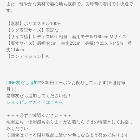
また、軽やかな素材で着心地も抜群で、長時間の着用でも快適で
す。
【素材】ポリエステル100%
【タグ表記サイズ】表記なし
【サイズ感】レディスM~L相当 着用モデル/160cm Mサイズ
【実寸サイズ】肩幅44cm 袖丈29cm 身幅(ウエスト)45m 着
丈114cm
【コンディション】
A
LINE友だち追加
で300円クーポンお配りしています(＆ほぼ毎
月！)
是非友だち追加してくださいね！
ショッピングガイドはこちら
＋＋＋必ずご確認ください＋＋＋
毛羽立ち・使用感もありますが古着ならではの特製としてお楽し
みください。
※画像はできる限り現品に近いお色になるよう努めております