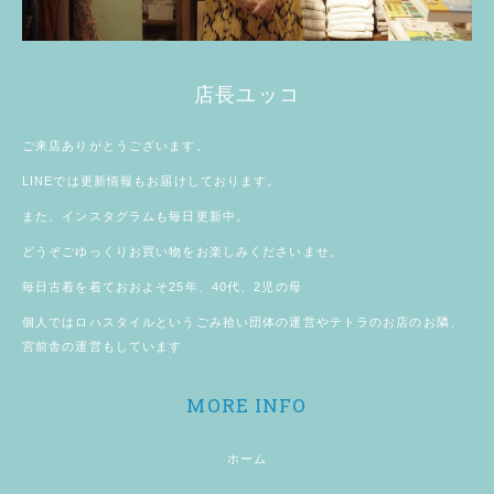
店長ユッコ
ご来店ありがとうございます。
LINE
では更新情報もお届けしております。
また、
インスタグラム
も毎日更新中。
どうぞごゆっくりお買い物をお楽しみくださいませ。
毎日古着を着ておおよそ25年、40代、2児の母
個人では
ロハスタイル
というごみ拾い団体の運営やテトラのお店のお隣、
宮前舎
の運営もしています
MORE INFO
ホーム