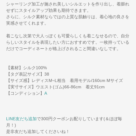
シャーリング加工が施され美しいシルエットを作り出し、着膨れ
せずにスタイルアップ効果も期待できます。
さらに、シルク素材ならではの上質な肌触りは、着心地の良さを
実感させてくれます。
着こなし次第で大人っぽくも可愛らしくも着こなせるので、自分
らしいスタイルを表現したい方におすすめです。一枚持っている
だけでコーディネートが格上げされること間違いなしです。
【素材】シルク100%
【タグ表記サイズ】38
【サイズ感】レディスM~L相当 着用モデル/160cm Mサイズ
【実寸サイズ】ウエスト(ゴム)66-86cm 着丈91cm
【コンディション】
A
LINE友だち追加
で300円クーポンお配りしています(＆ほぼ毎
月！)
是非友だち追加してくださいね！