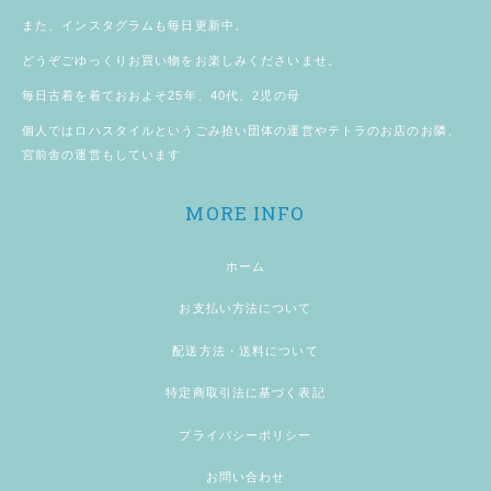
また、
インスタグラム
も毎日更新中。
どうぞごゆっくりお買い物をお楽しみくださいませ。
毎日古着を着ておおよそ25年、40代、2児の母
個人では
ロハスタイル
というごみ拾い団体の運営やテトラのお店のお隣、
宮前舎
の運営もしています
MORE INFO
ホーム
お支払い方法について
配送方法・送料について
特定商取引法に基づく表記
プライバシーポリシー
お問い合わせ