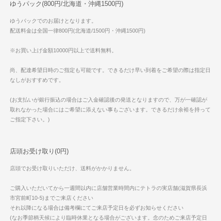
ゆうパック(800円/北海道・沖縄1500円)
ゆうパックでのお届けとなります。
配送料金は全国一律800円(北海道/1500円・沖縄1500円)
※お買い上げ金額10000円以上で送料無料。
尚、配達希望日時のご指定も可能です。できるだけ早い到着をご希望の際は指定日
なしがおすすめです。
(お支払いが銀行振込の場合はご入金確認後の発送となりますので、万が一確認が
取れなかった場合にはご希望に添えない事もございます。できるだけ余裕を持って
ご指定下さい。)
店頭お受け取り(0円)
店頭でお受け取りいただけ、送料がかかりません。
ご購入いただいてから一週間以内に店舗営業時間内にテトラの実店舗(滋賀県長浜
市宮前町10-5)までご来店ください
それ以降になる場合は備考欄にてご来店予定日を必ずお知らせください
(なお季節柄天候により臨時休業となる場合がございます。念のためご来店予定日