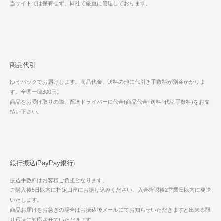
当サイトでは保有せず、同社で厳重に管理しております。
商品代引
ゆうパックでお届けします。商品代金、送料の他に代引き手数料が別途かかりま
す。全国一律300円。
商品をお受け取りの際、配達ドライバーに代金(商品代金+送料+代引手数料)をお支
払い下さい。
銀行振込(PayPay銀行)
振込手数料はお客様ご負担となります。
ご購入後5日以内に指定口座にお振り込みください。入金確認後2営業日以内に発送
いたします。
商品お届けをお急ぎの場合はお振込後メールにてお知らせいただきますと出来る限
り迅速に対応させていただきます。