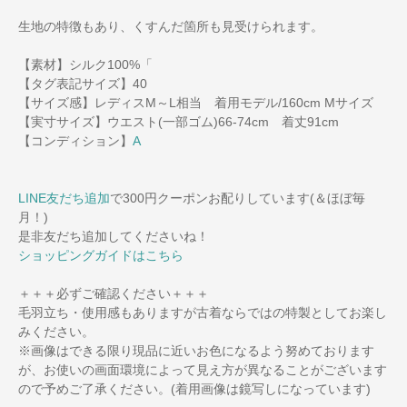
生地の特徴もあり、くすんだ箇所も見受けられます。
【素材】シルク100%「
【タグ表記サイズ】40
【サイズ感】レディスM～L相当 着用モデル/160cm Mサイズ
【実寸サイズ】ウエスト(一部ゴム)66-74cm 着丈91cm
【コンディション】
A
LINE友だち追加
で300円クーポンお配りしています(＆ほぼ毎
月！)
是非友だち追加してくださいね！
ショッピングガイドはこちら
＋＋＋必ずご確認ください＋＋＋
毛羽立ち・使用感もありますが古着ならではの特製としてお楽し
みください。
※画像はできる限り現品に近いお色になるよう努めております
が、お使いの画面環境によって見え方が異なることがございます
ので予めご了承ください。(着用画像は鏡写しになっています)