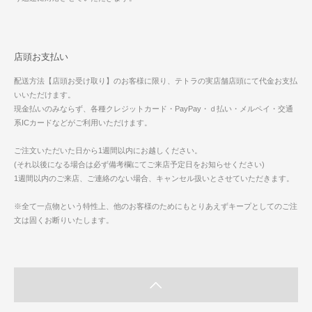
店頭お支払い
配送方法【店頭お受け取り】のお客様に限り、テトラの実店舗店頭にて代金お支払
いいただけます。
現金払いのみならず、各種クレジットカード・PayPay・ｄ払い・メルペイ・交通
系ICカードなどがご利用いただけます。
ご注文いただいた日から1週間以内にお越しください。
(それ以後になる場合は必ず備考欄にてご来店予定日をお知らせください)
1週間以内のご来店、ご連絡のない場合、キャンセル扱いとさせていただきます。
※全て一点物という特性上、他のお客様のためにもとりあえずキープとしてのご注
文は固くお断りいたします。