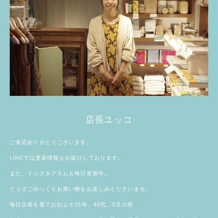
店長ユッコ
ご来店ありがとうございます。
LINE
では更新情報もお届けしております。
また、
インスタグラム
も毎日更新中。
どうぞごゆっくりお買い物をお楽しみくださいませ。
毎日古着を着ておおよそ25年、40代、2児の母