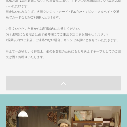
配送方法【店頭お受け取り】のお客様に限り、テトラの実店舗店頭にて代金お支払
いいただけます。
現金払いのみならず、各種クレジットカード・PayPay・ｄ払い・メルペイ・交通
系ICカードなどがご利用いただけます。
ご注文いただいた日から1週間以内にお越しください。
(それ以後になる場合は必ず備考欄にてご来店予定日をお知らせください)
1週間以内のご来店、ご連絡のない場合、キャンセル扱いとさせていただきます。
※全て一点物という特性上、他のお客様のためにもとりあえずキープとしてのご注
文は固くお断りいたします。