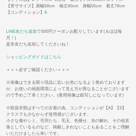
【実寸サイズ】肩幅58cm 袖丈60cm 身幅55cm 着丈78cm
【コンディション】
A
LINE友だち追加
で300円クーポンお配りしています(＆ほぼ毎
月！)
是非友だち追加してくださいね！
ショッピングガイドはこちら
＋＋＋必ずご確認ください＋＋＋
※画像はできる限り現品に近いお色になるよう努めております
が、お使いの画面環境によって見え方が異なることがございます
ので予めご了承ください。(着用画像は鏡写しになっています)
※取扱衣類はすべての古着の為、コンディションが【A】【S】
クラスでも少なからず使用感がございます。
小さな傷やシミ、毛羽たち、毛玉、色褪せ、糸の解れ、その他見
落としているものなど、掲載しきれないこともあることをご理解
いただけましたら幸いです。