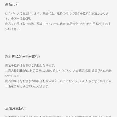
商品代引
ゆうパックでお届けします。商品代金、送料の他に代引き手数料が別途かかりま
す。全国一律300円。
商品をお受け取りの際、配達ドライバーに代金(商品代金+送料+代引手数料)をお支
払い下さい。
銀行振込(PayPay銀行)
振込手数料はお客様ご負担となります。
ご購入後5日以内に指定口座にお振り込みください。入金確認後2営業日以内に発送
いたします。
商品お届けをお急ぎの場合はお振込後メールにてお知らせいただきますと出来る限
り迅速に対応させていただきます。
店頭お支払い