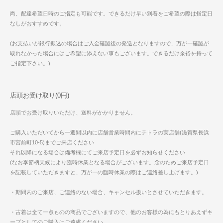
尚、配達希望日時のご指定も可能です。できるだけ早い到着をご希望の際は指定日
なしがおすすめです。
(お支払いが銀行振込の場合はご入金確認後の発送となりますので、万が一確認が
取れなかった場合にはご希望に添えない事もございます。できるだけ余裕を持って
ご指定下さい。)
店頭お受け取り(0円)
店頭でお受け取りいただけ、送料がかかりません。
ご購入いただいてから一週間以内に店舗営業時間内にテトラの実店舗(滋賀県長浜
市宮前町10-5)までご来店ください
それ以降になる場合は備考欄にてご来店予定日を必ずお知らせください
(なお季節柄天候により臨時休業となる場合がございます。念のためご来店予定日
を記載していただきますと、万が一の臨時休業の際はご連絡差し上げます。)
・期間内のご来店、ご連絡のない場合、キャンセル扱いとさせていただきます。
・古着は全て一点ものの商品でございますので、他のお客様の為にもとりあえずキ
ープとしてのご購入はご遠慮ください。